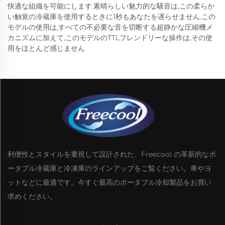
快適な組織を可能にします.素晴らしい魅力的な騒音は,この柔らか
い触覚の冷蔵庫を使用するときに1秒もあなたを遅らせません.この
モデルの使用は,すべての不必要な音を切断する超静かな圧縮機メ
カニズムに加えて,このモデルのTTLフレンドリーな操作は,その使
用をほとんど感じません
利便性とスタイルを重視して設計された、Freecool の革新的なポ
ータブル冷蔵庫と冷凍庫のラインアップをご覧ください。車やヨ
ットなどに最適です。今すぐ最高のポータブル冷却製品をお買い
求めください。