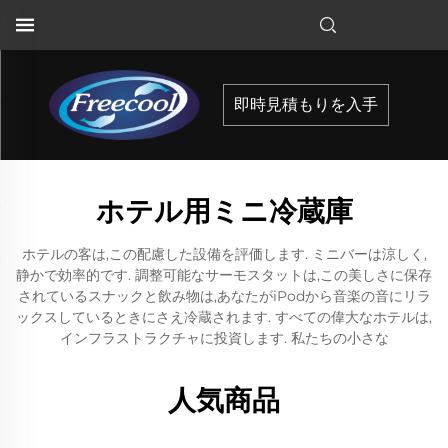
即時見積もりを入手
ホテル用ミニ冷蔵庫
ホテルの客は,この配慮した設備を評価します. ミニバーは涼しく,
静かで効率的です. 調整可能なサーモスタットは,この美しさに保存
されているスナックと飲み物は,あなたがiPodから音楽の音にリラ
ックスしているときにさえ冷蔵されます. すべての偉大なホテルは,
インフラストラクチャに投資します. 私たちの小さな
人気商品