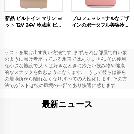
新品 ビルトイン マリン ヨ
プロフェッショナルなデザ
ット 12V 24V 冷蔵庫 ビル
インのポータブル美容冷蔵
トイン 12V DC 引き出し
庫 高品質 5l スキンケア冷
冷蔵庫 ビルトイン 20L 車
蔵庫 赤または白のミニポ
用 DC ミニ引き出し冷蔵
ータブル冷蔵庫
庫
ゲストを助け出す良い方法です. まず,それは部屋で白い象
のように怠け者座っている氷箱ではありません. その便利
な小さな施設で,人々は好きなときに冷たい飲み物や健康
的なスナックを飲むようになります. こうして彼らは彼ら
の居場所から離れなくなり,すべての人性化します. その方
法で,ゲストは彼の環境の一部であり快適に感じます
最新ニュース