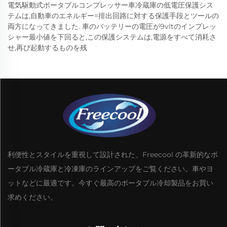
電気駆動式ポータブルコンプレッサー車冷蔵庫の低電圧保護シス
テムは,自動車のエネルギー=排出回路に対する保護手段とツールの
両方になってきました. 車のバッテリーの電圧が9vltのインプレッ
シャー最小値を下回ると,この保護システムは,電源をすべて消耗さ
せ,再び起動するものを残
利便性とスタイルを重視して設計された、Freecool の革新的なポ
ータブル冷蔵庫と冷凍庫のラインアップをご覧ください。車やヨ
ットなどに最適です。今すぐ最高のポータブル冷却製品をお買い
求めください。