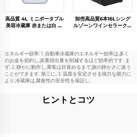
高品質 4L ミニポータブル
卸売高品質6本16Lシング
美容冷蔵庫 赤または白 ス
ルゾーンワインセラークー
キンケアやガレージでの使
ラーワイン冷蔵庫
用に適した電源 状態 新品
エネルギー効率: 1. 自動車冷蔵庫のエネルギー効率は,多く
のお金を節約し,炭素排出量を削減するほど効率的です. ま
ず, 2. 静かに動作し,乗客は目覚めるまで,旅の静かさに迷う
ことができます. 第三に, 3. 温度を安定させる強力な能力に
より,冷蔵庫は,腐食性の安全性を保証し,
ヒントとコツ