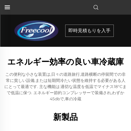
即時見積もりを入手
エネルギー効率の良い車冷蔵庫
この便利な小さな装置は,日々の道路旅行,道路横断の停留間での非
常に貧しい設備,または短期間冷たい状態を維持する必要がある人
にとって最適です. 主な機能は:適切な温度を低温でマイナス18°Cま
で低温に保つ. エネルギー節約コンプレッサーで装備され,わずか
45dbで,車の冷蔵
新製品