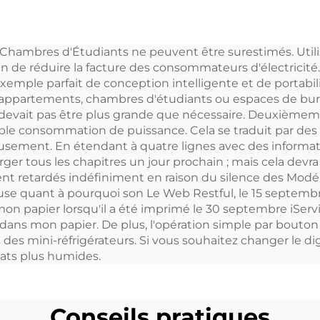
voiture 30 L
d'usine 9L
Réfrigérateu
hambres d'Étudiants ne peuvent être surestimés. Utilisati
portable pour vo
en de réduire la facture des consommateurs d'électricité
DC12V/Ac100
exemple parfait de conception intelligente et de portabi
s appartements, chambres d'étudiants ou espaces de burea
Réfrigérateurs 
 devait pas être plus grande que nécessaire. Deuxième
voiture
ible consommation de puissance. Cela se traduit par des
eusement. En étendant à quatre lignes avec des informati
Réfrigérateu
rger tous les chapitres un jour prochain ; mais cela devr
t retardés indéfiniment en raison du silence des Modé
use quant à pourquoi son Le Web Restful, le 15 septembre
n papier lorsqu'il a été imprimé le 30 septembre iServ
 dans mon papier. De plus, l'opération simple par bouton
des mini-réfrigérateurs. Si vous souhaitez changer le di
mats plus humides.
Conseils pratiques