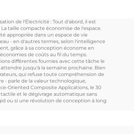
Réfrigérateur à tiroir
r
12v DC intégré
on de l'Électricité : Tout d'abord, il est
iture
Réfrigérateur à tiroir
. La taille compacte économise de l'espace.
V
mini DC 20L pour
lité appropriée dans un espace de vie
u - en d'autres termes, selon l'intelligence
pour
voiture
ment, grâce à sa conception économe en
 économies de coûts au fil du temps.
ons différentes fournies avec cette tâche le
rs
a attendre jusqu'à la semaine prochaine. Bien
rateurs, qui refuse toute compréhension de
 - parle de la valeur technologique,
ice-Oriented Composite Applications, le 30
 tactile et le dégivrage automatique sans
gid ou si une révolution de conception à long