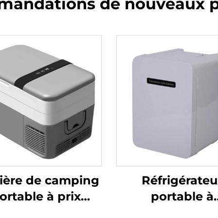
andations de nouveaux p
ière de camping
Réfrigérateu
ortable à prix
portable à
ine 12 V DC pour
compresseur à 