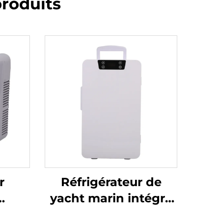
roduits
r
Réfrigérateur de
yacht marin intégré
prix
12v 24v à l'état neuf