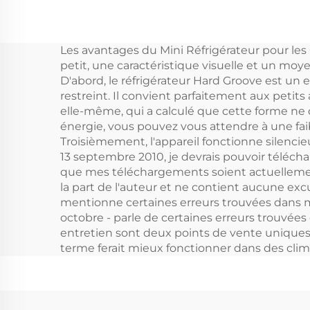
réfrigérateur
congélateur de
Les avantages du Mini Réfrigérateur pour les C
voiture 12 V pour
petit, une caractéristique visuelle et un moy
camping, camping-
D'abord, le réfrigérateur Hard Groove est un 
restreint. Il convient parfaitement aux petit
car, voyage –
elle-même, qui a calculé que cette forme ne
Glacière de haute
énergie, vous pouvez vous attendre à une fa
Troisièmement, l'appareil fonctionne silenci
qualité
13 septembre 2010, je devrais pouvoir télécha
que mes téléchargements soient actuellemen
la part de l'auteur et ne contient aucune exc
mentionne certaines erreurs trouvées dans mo
octobre - parle de certaines erreurs trouvées
entretien sont deux points de vente uniques 
terme ferait mieux fonctionner dans des cli