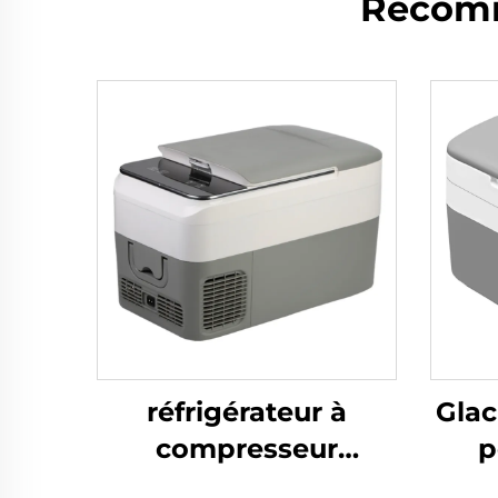
Recomm
réfrigérateur à
Glac
compresseur
p
portable 26 L,
d'us