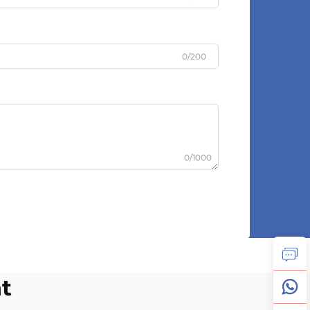
0/200
0/1000
t