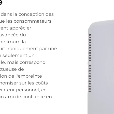
e
e dans la conception des
 que les consommateurs
vent apprécier
e avancée du
u minimum la
uit ironiquement par une
non seulement un
le, mais correspond
ctueuse de
ion de l'empreinte
nomiser sur les coûts
érateur personnel, ce
 un ami de confiance en