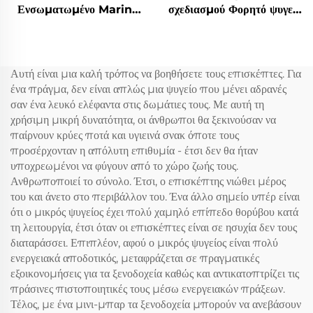
Ενσωματωμένο Marine
σχεδιασμού Φορητό ψυγείο
Yacht 12v 24v Ψυγείο
ομορφιάς Υψηλής
Ενσωματωμένο 12v Dc
ποιότητας 5 λίτρων
Συρταριέρα Ψυγείο
Περιποίηση δέρματος
Ενσωματωμένο 20L Car
Ψυγείο Κόκκινο ή λευκό
Αυτή είναι μια καλή τρόπος να βοηθήσετε τους επισκέπτες. Για
Dc Mini Drawer Ψυγείο
Μίνι φορητό ψυγείο
ένα πράγμα, δεν είναι απλώς μια ψυγείο που μένει αδρανές
σαν ένα λευκό ελέφαντα στις δωμάτιες τους. Με αυτή τη
χρήσιμη μικρή δυνατότητα, οι άνθρωποι θα ξεκινούσαν να
παίρνουν κρύες ποτά και υγιεινά σνακ όποτε τους
προσέρχονταν η απόλυτη επιθυμία - έτσι δεν θα ήταν
υποχρεωμένοι να φύγουν από το χώρο ζωής τους.
Ανθρωποποιεί το σύνολο. Έτσι, ο επισκέπτης νιώθει μέρος
του και άνετο στο περιβάλλον του. Ένα άλλο σημείο υπέρ είναι
ότι ο μικρός ψυγείος έχει πολύ χαμηλό επίπεδο θορύβου κατά
τη λειτουργία, έτσι όταν οι επισκέπτες είναι σε ησυχία δεν τους
διαταράσσει. Επιπλέον, αφού ο μικρός ψυγείος είναι πολύ
ενεργειακά αποδοτικός, μεταφράζεται σε πραγματικές
εξοικονομήσεις για τα ξενοδοχεία καθώς και αντικατοπτρίζει τις
πράσινες πιστοποιητικές τους μέσω ενεργειακών πράξεων.
Τέλος, με ένα μινι-μπαρ τα ξενοδοχεία μπορούν να ανεβάσουν