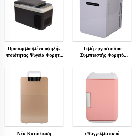
Προσαρμοσμένο υψηλής
Τιμή εργοστασίου
ποιότητας Ψυγείο Φορητό
Συμπιεστής Φορητό
Συμπιεστής Cooler Box
Ψυγείο 9LCar Φορητό
Car 12v Car Fridge
Ψυγείο DC12V/Ac100V
Freeze 12v Camping
Ψυγεία Αυτοκινήτου
Rv Fridge Freeze
Frzzers Ψυγείο
Νέα Κατάσταση
επαγγελματικού