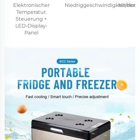
Elektronischer
Niedriggeschwindigkeit/Hoc
Nieders
Temperatur.
Steuerung +
LED-Display-
Panel