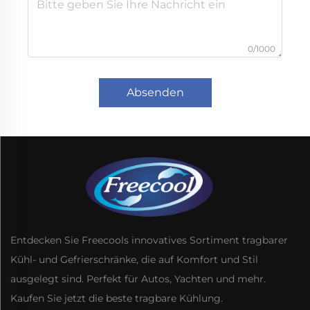
0/1000
Absenden
Entdecken Sie Freecools innovatives Sortiment tragbarer
Kühl- und Gefrierschränke, die auf Komfort und Stil
ausgelegt sind. Perfekt für Autos, Yachten und mehr.
Kaufen Sie jetzt die beste tragbare Kühlung.