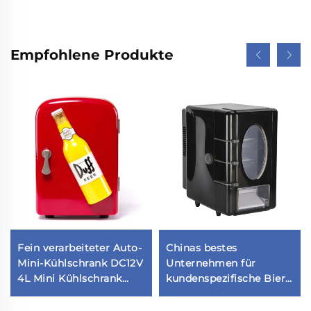
Empfohlene Produkte
Fein verarbeiteter Auto-
Chinas bestes
Mini-Kühlschrank DC12V
Unternehmen für
4L Mini Kühlschrank
kundenspezifische Bier-
Tiefkühler Auto-
Minikühlschränke, 12-V-
Kühlschrank auf Lager
Campingkühlschränke,