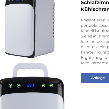
Schlafzimm
Kühlschra
Präsentieren 
portable Lösun
Modell ist ultr
Sie es in Ihr
für eine besse
nicht nur ein 
Fahrten kühl z
Ergänzung für
Medikamente k
Anfrage