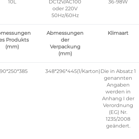
10L
DC12V/AC100
36-98W
oder 220V
50Hz/60Hz
bmessungen
Abmessungen
Klimaart
es Produkts
der
(mm)
Verpackung
(mm)
90*250*385
348*296*445(1/Karton)
Die in Absatz 1
genannten
Angaben
werden in
Anhang I der
Verordnung
(EG) Nr.
1235/2008
geändert.