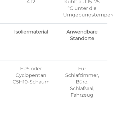
4.12
Kühlt auf 15–25
°C unter die
Umgebungstemperatur
Isoliermaterial
Anwendbare
Standorte
EPS oder
Für
Cyclopentan
Schlafzimmer,
C5H10-Schaum
Büro,
Schlafsaal,
Fahrzeug