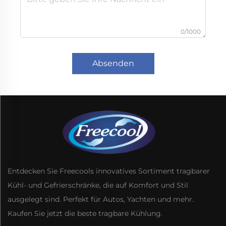
0/1000
Absenden
Entdecken Sie Freecools innovatives Sortiment tragbarer
Kühl- und Gefrierschränke, die auf Komfort und Stil
ausgelegt sind. Perfekt für Autos, Yachten und mehr.
Kaufen Sie jetzt die beste tragbare Kühlung.