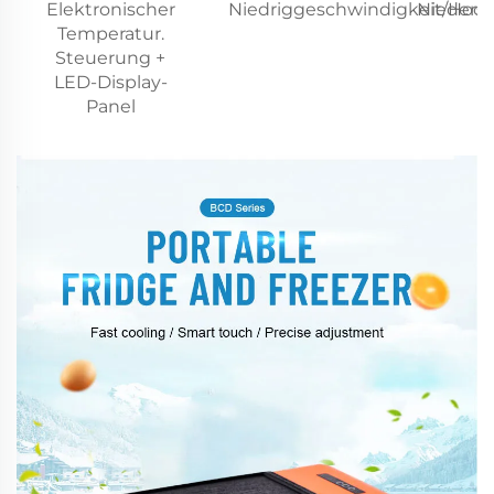
Elektronischer
Niedriggeschwindigkeit/Hoc
Nieders
Temperatur.
Steuerung +
LED-Display-
Panel