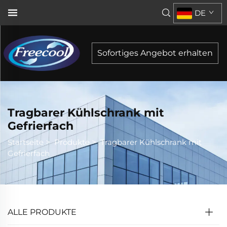
DE
Sofortiges Angebot erhalten
Tragbarer Kühlschrank mit
Gefrierfach
Startseite
>
Produkte
>
Tragbarer Kühlschrank mit
Gefrierfach
ALLE PRODUKTE