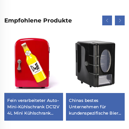
Empfohlene Produkte
Fein verarbeiteter Auto-
Chinas bestes
Mini-Kühlschrank DC12V
Unternehmen für
4L Mini Kühlschrank
kundenspezifische Bier-
Tiefkühler Auto-
Minikühlschränke, 12-V-
Kühlschrank auf Lager
Campingkühlschränke,