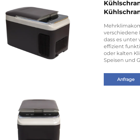
Kühlschran
Kühlschran
Mehrklimakompa
verschiedene K
dass es unte
effizient funk
oder kalten Kl
Speisen und G
Anfrage