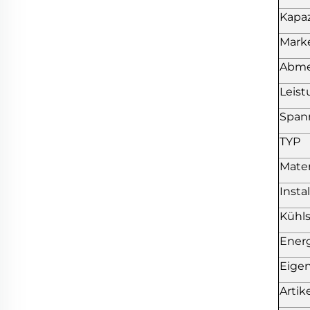
Kapaz
Mark
Abmes
Leist
Span
TYP
Mater
Insta
Kühls
Energ
Eige
Arti