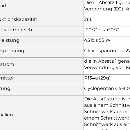
Die in Absatz 1 ge
art
Verordnung (EG) Nr
ktionskapazität
26L
eraturbereich
-20°C bis +10°C
leistung
45 bis 55 W
spannung
Gleichspannung 12
die in Absatz 1 gena
strom
Verwendung von Kr
mittel
R134a (29g)
erung
Cyclopentan C5H10
Die Ausrüstung ist
aus einem Schnitt
Schnittwerk aus ei
ialien
einem Schnittwerk
Schnittwerk aus ei