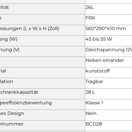
ität
26L
e
FRK
sungen (L x W x H (Zoll)
560*290*410 mm
ung (W)
45 bis 55 W
nung (V)
Gleichspannung 12
Neben einander
ial
kunststoff
llation
Tragbar
chrankkapazität
28 L
ieeffizienzbewertung
Klasse 1
nes Design
Nein
kelnummer
BCD28