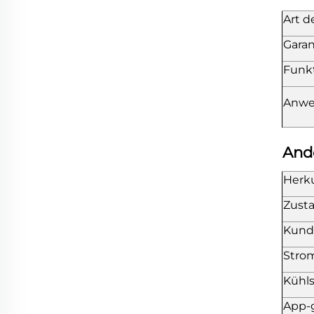
Art d
Garan
Funk
Anw
And
Herk
Zusta
Kund
Stro
Kühl
App-