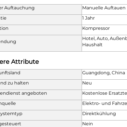
er Auftauchung
Manuelle Auftauen
tie
1 Jahr
tion
Kompressor
Hotel, Auto, Außen
endung
Haushalt
ere Attribute
unftsland
Guangdong, China
nd zu halten
Neu
endienst angeboten
Kostenlose Ersatzte
mquelle
Elektro- und Fahr
systemtyp
Direktkühlung
gesteuert
Nein