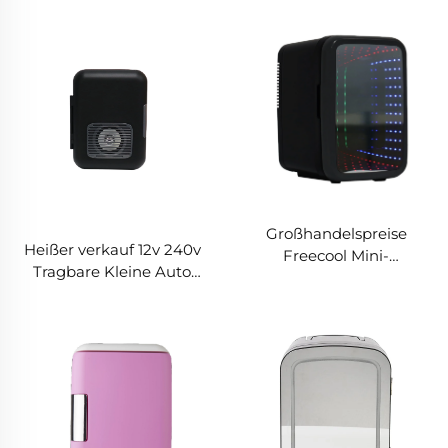
Großhandelspreise
Heißer verkauf 12v 240v
Freecool Mini-
Tragbare Kleine Auto
Kühlschrank 12 V Große
Kühlschrank 4L mini Auto
Kapazität Tragbarer
Kühlschrank mit
Kühlschrank mit
lautsprecher
elektrodenloser Lampe
für den Außenbereich