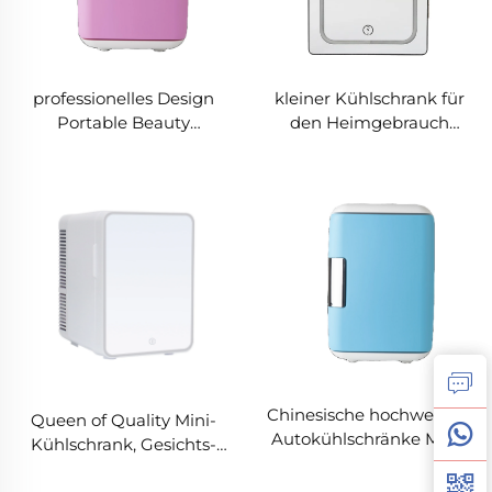
professionelles Design
kleiner Kühlschrank für
Portable Beauty
den Heimgebrauch
Kühlschrank Hochwertige
Kühlschrank Tragbarer
5l Hautpflege
Make-up-Kühlschrank
Kühlschrank Rot oder
Minibar-Kühlschrank
Weiß Mini Portable
Kleiner Kühlschrank für
Kühlschrank
Kosmetik
Chinesische hochwertige
Queen of Quality Mini-
Autokühlschränke Mini-
Kühlschrank, Gesichts-
Gefrierschrank
Schönheits-
Kühlschrank tragbarer