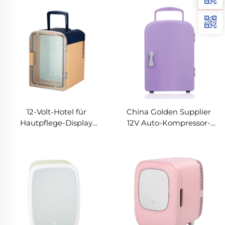
Gefrierschrank/Kosmetik-
Minikühlschrank Outdoor
Schönheits-Kühlschrank,
Camping 12v
Zimmer-Mini-Zimmer-
Autokühlschrank
Gefrierschrank
12-Volt-Hotel für
China Golden Supplier
Hautpflege-Display
12V Auto-Kompressor-
tragbarer Hautpflege-
Kühlschrank Tragbarer
Kühlschrank Auto klein
elektrischer Auto-
für Schlafzimmer Minibar
Armlehnen-Kühlschrank
Kühlschrank Kühlschrank
US-Stecker Hotels
Kühlanwendung