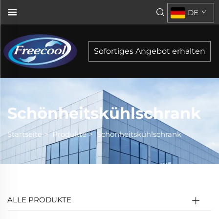
DE
Sofortiges Angebot erhalten
Schönheitskühlschrank
Startseite
>
Produkte
>
Schönheitskühlschrank
ALLE PRODUKTE