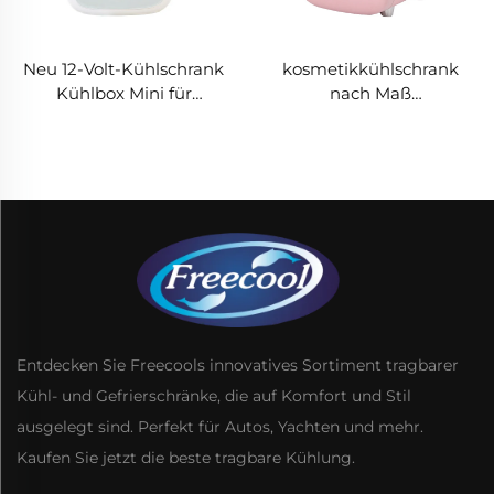
Neu 12-Volt-Kühlschrank
kosmetikkühlschrank
Kühlbox Mini für
nach Maß
Schlafzimmer
Kosmetikkühlschrank
Getränkekühler tragbarer
Kosmetikkühlschrank 12l
Kühlschrank Auto Mini-
Kühlschrank
Entdecken Sie Freecools innovatives Sortiment tragbarer
Kühl- und Gefrierschränke, die auf Komfort und Stil
ausgelegt sind. Perfekt für Autos, Yachten und mehr.
Kaufen Sie jetzt die beste tragbare Kühlung.