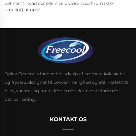
det nemt, hvad der ellers ville være svært (om ikke
umuligt) at opnå:
Oplev Freecools innovative udvalg af bærbare køleskabe
og frysere, designet til bekvemmelighed og stil. Perfekt til
biler, yachter og mere. Køb nu for det bedste inden for
bærbar køling.
KONTAKT OS