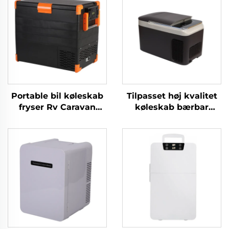
Portable bil køleskab
Tilpasset høj kvalitet
fryser Rv Caravan
køleskab bærbar
lastbil camping
kompressor køler
udendørs fiskerhus
kasse Bil 12v Bil
telt Portable køleskab
køleskab fryse 12v
fabrikspris 52L
Camping Rv køleskab
fryse