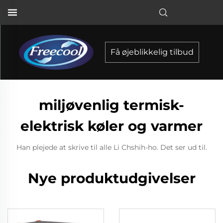
Få øjeblikkelig tilbud
miljøvenlig termisk-
elektrisk køler og varmer
Han plejede at skrive til alle Li Chshih-ho. Det ser ud til.
Nye produktudgivelser