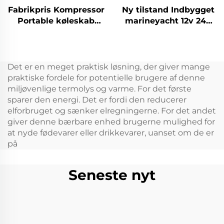
Fabrikpris Kompressor
Ny tilstand Indbygget
Portable køleskab
marineyacht 12v 24v
9LCar Portable
køleskab Indbygget
køleskab
12v Dc skuffe køleskab
DC12V/Ac100V
Indbygget 20L bil Dc
Bilkøleskabe Frzzers
mini skuffe køleskab
Det er en meget praktisk løsning, der giver mange
Køleskab
praktiske fordele for potentielle brugere af denne
miljøvenlige termolys og varme. For det første
sparer den energi. Det er fordi den reducerer
elforbruget og sænker elregningerne. For det andet
giver denne bærbare enhed brugerne mulighed for
at nyde fødevarer eller drikkevarer, uanset om de er
på
Seneste nyt