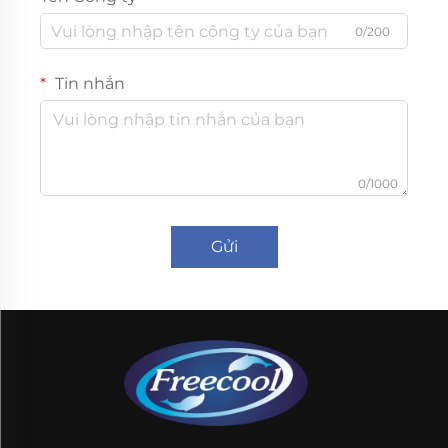
0/200
Tin nhắn
0/1000
Gửi