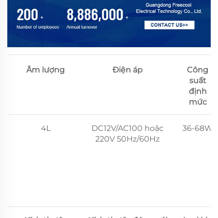
Âm lượng
Điện áp
Công
suất
định
mức
4L
DC12V/AC100 hoặc
36-68W
220V 50Hz/60Hz