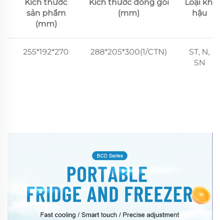
Kích thước
Kích thước đóng gói
Loại khí
sản phẩm
(mm)
hậu
(mm)
255*192*270
288*205*300(1/CTN)
ST, N,
SN