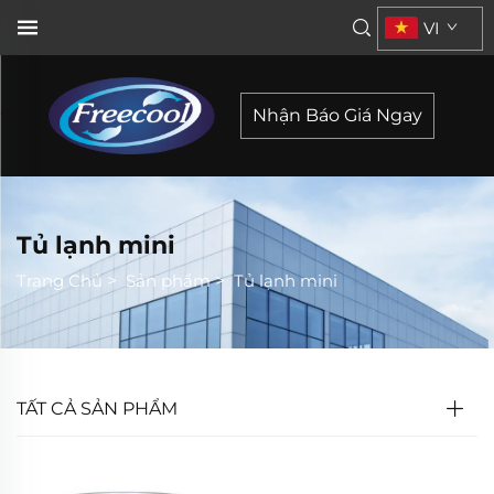
VI
Nhận Báo Giá Ngay
Tủ lạnh mini
Trang Chủ
>
Sản phẩm
>
Tủ lạnh mini
TẤT CẢ SẢN PHẨM