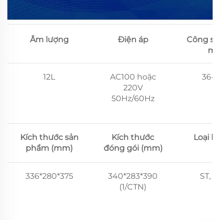
Âm lượng
Điện áp
Công su
mứ
12L
AC100 hoặc
36-
220V
50Hz/60Hz
Kích thước sản
Kích thước
Loại k
phẩm (mm)
đóng gói (mm)
336*280*375
340*283*390
ST, N
(1/CTN)