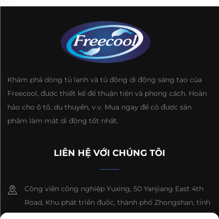
Khám phá dòng tủ lạnh và tủ đông di động sáng tạo của
Freecool, được thiết kế để thuận tiện và phong cách. Hoàn
hảo cho ô tô, du thuyền, v.v. Mua ngay để có được sản
phẩm làm mát di động tốt nhất.
LIÊN HỆ VỚI CHÚNG TÔI
Công viên công nghiệp Yuxing, 50 Yanjiang East 4th
Road, Khu phát triển đuốc, thành phố Zhongshan, tỉnh
Quảng Đông