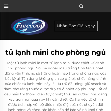
Nhận Báo Giá Ngay
tủ lạnh mini cho phòng ngủ
Một tủ lạnh mini là một tủ lạnh mini được thiết kế dành
cho phòng ngủ. Với bề ngoài màu trắng tinh tế và hoạt
động yên tĩnh, nó sẽ trông hoàn hảo trong phòng ngủ của
bất kỳ ai. Tận dụng không gian có giá trị, chức năng chính
của chiếc tủ lạnh mini này là lưu trữ đồ uống, giữ snack và
đảm bảo rằng thuốc được duy trì ở nhiệt độ phù hợp. Tất cả
đều hiển thị thông điệp tùy chỉnh; thức ăn dường như đang
kêu gọi món quà này khi cần thiết. Có hai yếu tố chính
được tích hợp với bộ điều nhiệt điện tử: nút chuyển đổi
lạnh-nóng và công tắc khẩn cấp để bảo vệ nó khỏi tình