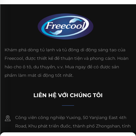
Khám phá dòng tủ lạnh và tủ đông di động sáng tạo của
Freecool, được thiết kế để thuận tiện và phong cách. Hoàn
hảo cho ô tô, du thuyền, v.v. Mua ngay để có được sản
phẩm làm mát di động tốt nhất.
LIÊN HỆ VỚI CHÚNG TÔI
Công viên công nghiệp Yuxing, 50 Yanjiang East 4th
Road, Khu phát triển đuốc, thành phố Zhongshan, tỉnh
Quảng Đông