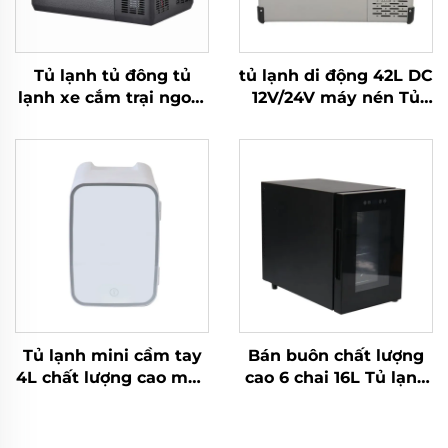
Tủ lạnh tủ đông tủ
tủ lạnh di động 42L DC
lạnh xe cắm trại ngoài
12V/24V máy nén Tủ
trời chất lượng tốt
lạnh Tủ đông cho xe
nhất cho xe ô tô và
hơi
nhà ở sử dụng kép 35L
Tủ lạnh mini cầm tay
Bán buôn chất lượng
4L chất lượng cao màu
cao 6 chai 16L Tủ lạnh
đỏ hoặc trắng Nguồn
rượu vang một vùng
điện để chăm sóc da
hoặc sử dụng trong