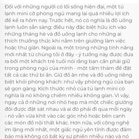
gara Tình trạng Mới
Đối với những người có lối sống hiện đại, một tủ
lạnh mini cỡ phòng ngủ mang lại quá nhiều lợi ích
để kể ra hôm nay. Trước hết, nó có nghĩa là đồ uống
lạnh luôn sẵn sàng: điều này đặc biệt hữu ích vào
những tháng hè và đồ uống lạnh cho những ai
thích thưởng thức khi nằm trên giường làm việc
hoặc thư giãn. Ngoài ra, một trong những tính năng
mới nhất từ chúng tôi ở đây - ý tưởng này được đưa
ra bởi một khách trẻ tuổi nói rằng bạn cần phải giữ
trong phòng ngủ của mình - một tấm thảm để đặt
tất cả các thứ bí ẩn. Giữ đồ ăn nhẹ và đồ uống riêng
biệt khỏi phòng khách: như vậy phòng ngủ của bạn
sẽ gọn gàng. Kích thước nhỏ của tủ lạnh mini có
nghĩa là nó không chiếm nhiều không gian. Vì vậy,
ngay cả ở những nơi nhỏ hẹp mà một chiếc giường
đôi được đặt sát nhau và ai đó phải đi qua mỗi ngày
- nó vẫn vừa khít vào các góc nhỏ hoặc bên cạnh
các món đồ nội thất khác. Hơn nữa, với công nghệ
im lặng mới nhất, một giấc ngủ yên tĩnh được đảm
bảo mà không có bất kỳ sự phiền nhiễu nào và nó