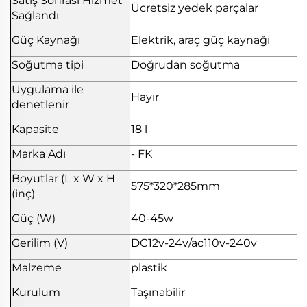
Satış Sonrası Hizmet
Ücretsiz yedek parçalar
Sağlandı
Güç Kaynağı
Elektrik, araç güç kaynağı
Soğutma tipi
Doğrudan soğutma
Uygulama ile
Hayır
denetlenir
Kapasite
18 l
Marka Adı
- FK
Boyutlar (L x W x H
575*320*285mm
(inç)
Güç (W)
40-45w
Gerilim (V)
DC12v-24v/ac110v-240v
Malzeme
plastik
Kurulum
Taşınabilir