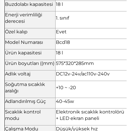
Buzdolabı kapasitesi
18 l
Enerji verimliliği
1. sınıf
derecesi
Özel kalıp
Evet
Model Numarası
Bcd18
Ürün kapasitesi
18 l
Ürün boyutları ((mm)
575*320*285mm
Adlık voltaj
DC12v-24v/ac110v-240v
Soğutma sıcaklık
+10 ~ -20
aralığı
Adlandırılmış Güç
40-45w
Sıcaklık kontrol
Elektronik sıcaklık kontrolörü
modu
+ LED ekran paneli
Çalışma Modu
Düşük/yüksek hız