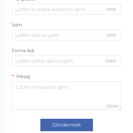
0/100
İsim
0/100
Firma Adı
0/200
Mesaj
0/1000
Göndermek