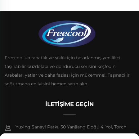
Freecool'un rahatlık ve şıklık için tasarlanmış yenilikçi
taşınabilir buzdolabı ve dondurucu serisini keşfedin.
Arabalar, yatlar ve daha fazlası için mükemmel. Taşınabilir
soğutmada en iyisini hemen satın alın.
İLETIŞIME GEÇIN
Yuxing Sanayi Parkı, 50 Yanjiang Doğu 4. Yol, Torch
Gelişim Bölgesi, Zhongshan Şehri, Guangdong Eyaleti