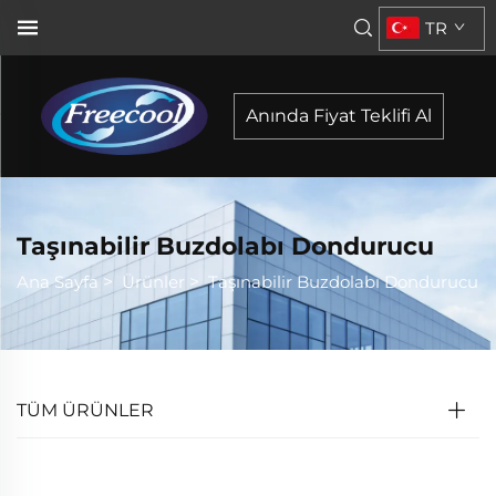
TR
Anında Fiyat Teklifi Al
Taşınabilir Buzdolabı Dondurucu
Ana Sayfa
>
Ürünler
>
Taşınabilir Buzdolabı Dondurucu
TÜM ÜRÜNLER