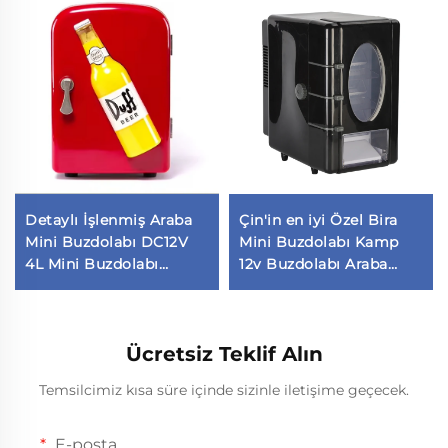
Detaylı İşlenmiş Araba
Çin'in en iyi Özel Bira
Mini Buzdolabı DC12V
Mini Buzdolabı Kamp
4L Mini Buzdolabı
12v Buzdolabı Araba
Stokta
Buzdolabı şirketi
Ücretsiz Teklif Alın
Temsilcimiz kısa süre içinde sizinle iletişime geçecek.
E-posta