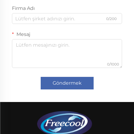
Firma Adı
0/200
Mesaj
0/1000
Göndermek