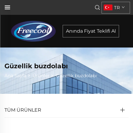
TR
Anında Fiyat Teklifi Al
Güzellik buzdolabı
Ana Sayfa
>
Ürünler
>
Güzellik buzdolabı
TÜM ÜRÜNLER