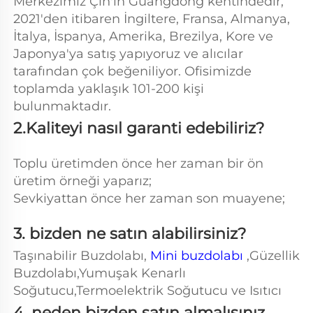
Merkezimiz Çin'in Guangdong kentindedir, 
2021'den itibaren İngiltere, Fransa, Almanya, 
İtalya, İspanya, Amerika, Brezilya, Kore ve 
Japonya'ya satış yapıyoruz ve alıcılar 
tarafından çok beğeniliyor. Ofisimizde 
toplamda yaklaşık 101-200 kişi 
bulunmaktadır. 
2.Kaliteyi nasıl garanti edebiliriz? 
Toplu üretimden önce her zaman bir ön 
üretim örneği yaparız; 
Sevkiyattan önce her zaman son muayene; 
3. bizden ne satın alabilirsiniz?   
Taşınabilir Buzdolabı, 
Mini buzdolabı 
,Güzellik 
Buzdolabı,Yumuşak Kenarlı 
Soğutucu,Termoelektrik Soğutucu ve Isıtıcı 
4. neden bizden satın almalısınız, 