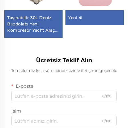
Taşınabilir 30L Deniz
Yeni 4l
Buzdolabı Yeni
Kompresör Yacht Araç
Evcillik için Elektrikli
Buzdolabı Oteller için
Rekabetçi Fiyat
Ücretsiz Teklif Alın
Temsilcimiz kısa süre içinde sizinle iletişime geçecek.
E-posta
0/100
İsim
0/100