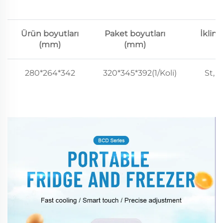
Ürün boyutları
Paket boyutları
İklim
(mm)
(mm)
280*264*342
320*345*392(1/Koli)
St, n