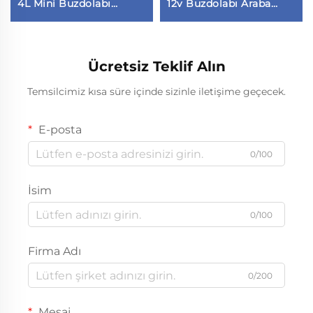
4L Mini Buzdolabı
12v Buzdolabı Araba
Stokta
Buzdolabı şirketi
Ücretsiz Teklif Alın
Temsilcimiz kısa süre içinde sizinle iletişime geçecek.
E-posta
0/100
İsim
0/100
Firma Adı
0/200
Mesaj