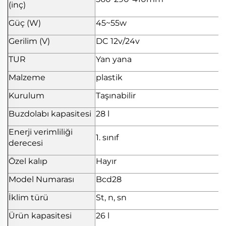
(inç)
Güç (W)
45~55w
Gerilim (V)
DC 12v/24v
TUR
Yan yana
Malzeme
plastik
Kurulum
Taşınabilir
Buzdolabı kapasitesi
28 l
Enerji verimliliği
1. sınıf
derecesi
Özel kalıp
Hayır
Model Numarası
Bcd28
İklim türü
St, n, sn
Ürün kapasitesi
26 l