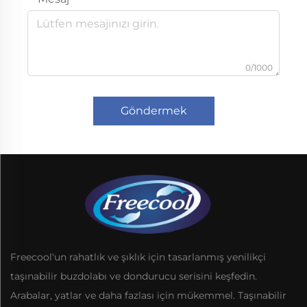
0/1000
Göndermek
Freecool'un rahatlık ve şıklık için tasarlanmış yenilikçi
taşınabilir buzdolabı ve dondurucu serisini keşfedin.
Arabalar, yatlar ve daha fazlası için mükemmel. Taşınabilir