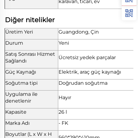
karavan, ticari, ev
Diğer nitelikler
Üretim Yeri
Guangdong, Çin
Durum
Yeni
Satış Sonrası Hizmet
Ücretsiz yedek parçalar
Sağlandı
Güç Kaynağı
Elektrik, araç güç kaynağı
Soğutma tipi
Doğrudan soğutma
Uygulama ile
Hayır
denetlenir
Kapasite
26 l
Marka Adı
- FK
Boyutlar (L x W x H
560*290*410mm