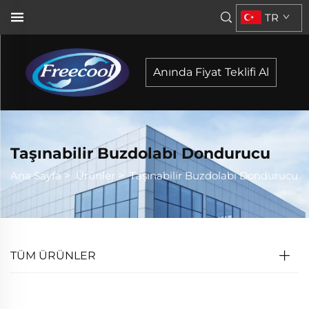
TR
Anında Fiyat Teklifi Al
Taşınabilir Buzdolabı Dondurucu
Ana Sayfa
>
Ürünler
>
Taşınabilir Buzdolabı Dondurucu
TÜM ÜRÜNLER