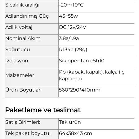
Sıcaklık aralığı
-20~+10°C
Adlandırılmış Güç
45~55w
Adlık voltaj
DC 12v/24v
Nominal Akım
3.8a/1.9a
Soğutucu
R134a (29g)
İzolasyon
Siklopentan c5h10
Pp (kapak, kapak), kalça (iç
Malzemeler
kaplama)
Ürün Boyutları
560*290*410mm
Paketleme ve teslimat
Satış Birimleri:
Tek ürün
Tek paket boyutu:
64x38x43 cm