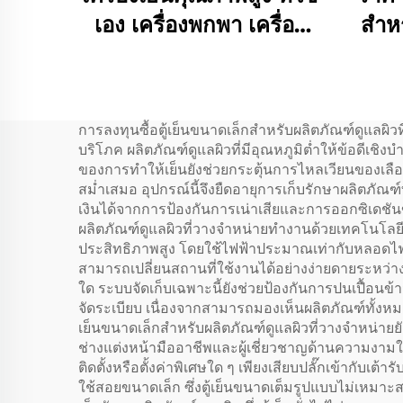
เอง เครื่องพกพา เครื่อง
สําห
ปรับความเย็น กล่องรถ
เย็น 
12v เครื่องเย็นรถ ติดเย็น
12v เครื่องเย็น Rv ติดเย็น
การลงทุนซื้อตู้เย็นขนาดเล็กสำหรับผลิตภัณฑ์ดูแลผิ
28L
บริโภค ผลิตภัณฑ์ดูแลผิวที่มีอุณหภูมิต่ำให้ข้อดีเช
ของการทำให้เย็นยังช่วยกระตุ้นการไหลเวียนของเลือด
สม่ำเสมอ อุปกรณ์นี้จึงยืดอายุการเก็บรักษาผลิตภัณฑ์
เงินได้จากการป้องกันการเน่าเสียและการออกซิเดชั
ผลิตภัณฑ์ดูแลผิวที่วางจำหน่ายทำงานด้วยเทคโนโลย
ประสิทธิภาพสูง โดยใช้ไฟฟ้าประมาณเท่ากับหลอดไฟ
สามารถเปลี่ยนสถานที่ใช้งานได้อย่างง่ายดายระหว่าง
ใด ระบบจัดเก็บเฉพาะนี้ยังช่วยป้องกันการปนเปื้อนข
จัดระเบียบ เนื่องจากสามารถมองเห็นผลิตภัณฑ์ทั้งหมดไ
เย็นขนาดเล็กสำหรับผลิตภัณฑ์ดูแลผิวที่วางจำหน่ายย
ช่างแต่งหน้ามืออาชีพและผู้เชี่ยวชาญด้านความงามใช้
ติดตั้งหรือตั้งค่าพิเศษใด ๆ เพียงเสียบปลั๊กเข้ากับ
ใช้สอยขนาดเล็ก ซึ่งตู้เย็นขนาดเต็มรูปแบบไม่เห