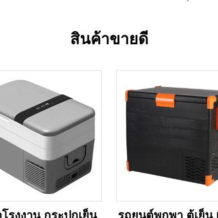
สินค้าขายดี
โรงงาน กระปุกเย็น
รถยนต์พกพา ตู้เย็น เ