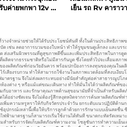
รับค่ายพกพา 12v ตู้
เย็น รถ Rv คาราว
DC สําหรับรถ กระปุก
บรรทุก แคมป์ กลาง
เย็นรถ 30L
ตู้ตกปลา คูเทนท์ หม
พกพา ราคาโรงงาน
วที่วางจำหน่ายช่วยให้ได้รับประโยชน์ทันที ทั้งในด้านประสิทธิ
ิงบำบัด เช่น ลดอาการบวมของใบหน้า ทำให้รูขุมขนดูเล็กลง และบรรเ
 ส่งเสริมผิวพรรณที่ดูสุขภาพดีขึ้นและเพิ่มประสิทธิภาพในการดู
ที่ผลิตจากธรรมชาติหรือไม่มีสารกันบูด ซึ่งโดยทั่วไปจะเสื่อมสภาพอ
นของผลิตภัณฑ์ก่อนวัยอันควร พร้อมปกป้องการลงทุนของคุณในผลิต
ีไร้เสียงรบกวน ทำให้สามารถใช้งานในสภาพแวดล้อมที่สงบเงียบโด
มาตรฐาน จึงไม่ส่งผลกระทบอย่างมีนัยสำคัญต่อค่าสาธารณูปโภค
ห้องต่าง ๆ หรือแม้แต่ขณะเดินทาง ทำให้มั่นใจได้ว่าผลิตภัณฑ์ของ
้ามกับอาหาร และรักษาคุณภาพด้านสุขอนามัยที่จำเป็นสำหรับผลิตภั
ด้อย่างชัดเจน จึงไม่ต้องรู้สึกหงุดหงิดจากการค้นหาผลิตภัณฑ์ท่าม
ังเพิ่มความหรูหราให้กับกิจวัตรประจำวัน ยกระดับแนวปฏิบัติด้านก
อุปกรณ์เหล่านี้เพื่อให้บริการลูกค้าด้วยการรักษาแบบเย็นสดชื่น 
เต้ารับไฟฟ้ามาตรฐานก็สามารถเริ่มใช้งานได้ทันที ขนาดกะทัดรัดเหม
มาะสมสำหรับการจัดเก็บผลิตภัณฑ์ความงาม โซลูชันการทำความเย