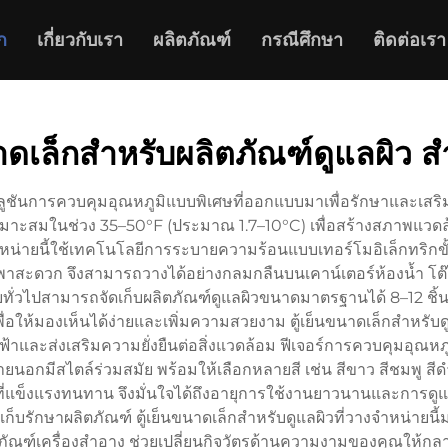
ก
เกี่ยวกับเรา
ผลิตภัณฑ์
กรณีศึกษา
ติดต่อเรา
นาดเล็กสำหรับผลิตภัณฑ์ดูแลผิว 
โซลูชันการควบคุมอุณหภูมิแบบพิเศษที่ออกแบบมาเพื่อรักษาและเ
่เหมาะสมในช่วง 35–50°F (ประมาณ 1.7–10°C) เพื่อสร้างสภาพแวดล
จำหน่ายนี้ใช้เทคโนโลยีการระบายความร้อนแบบเทอร์โมอิเล็กทริกขั
ะดวก จึงสามารถวางได้อย่างกลมกลืนบนเคาน์เตอร์ห้องน้ำ โต๊ะแต่
ั่วไปสามารถจัดเก็บผลิตภัณฑ์ดูแลผิวขนาดมาตรฐานได้ 8–12 ชิ้น พร้
พื่อให้มองเห็นได้ง่ายและเพิ่มความสวยงาม ตู้เย็นขนาดเล็กสำหรับด
ฟฟ้าและส่งเสริมความยั่งยืนต่อสิ่งแวดล้อม ฟีเจอร์การควบคุมอุณหภ
อกมีสไตล์ร่วมสมัย พร้อมให้เลือกหลายสี เช่น สีขาว สีชมพู สีดำ
ข็งแรงทนทาน จึงมั่นใจได้ถึงอายุการใช้งานยาวนานและการดูแลรัก
รเก็บรักษาผลิตภัณฑ์ ตู้เย็นขนาดเล็กสำหรับดูแลผิวที่วางจำหน่าย
ัณฑ์เครื่องสำอาง ช่วยเปลี่ยนกิจวัตรด้านความงามของคุณให้กล