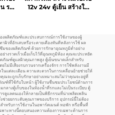
าน รถ
12v 24v ตู้เย็น สร้างใน
ประตู
12v Dc ตู้เย็น ตู้เย็น
้อเย็น
รถยนต์ 20l Dc ตู้เย็น
 52L
ขนาดเล็ก
ภาพของผลิตภัณฑ์และประสบการณ์การใช้งานของผู้
ทาผิวที่อักเสบหรือระคายเคืองทันทีหลังการใช้ ผล
ดซึมของผลิตภัณฑ์ ด้วยการรักษาอุณหภูมิต่ำอย่าง
ย่างรวดเร็วเมื่อเก็บไว้ที่อุณหภูมิห้อง คุณจะประหยัด
ภัณฑ์ดูแลผิวคุณภาพสูง ตู้เย็นขนาดเล็กสำหรับ
ยไม่มีเสียงรบกวนจากเครื่องจักร การใช้พลังงานมี
ในแต่ละเดือน ความสะดวกในการเคลื่อนย้ายช่วยให้
คุณจะถูกเก็บรักษาอย่างเหมาะสมไม่ว่าคุณจะอยู่ที่
ณฑ์ที่ใช้กับใบหน้า ผู้ใช้งานชื่นชมประโยชน์ด้านการ
กลางตู้เก็บของในห้องน้ำที่รกและไม่เป็นระเบียบ ตู้
ารดูแลตนเองให้กลายเป็นพิธีกรรมที่น่าเพลิดเพลิน
ซึ่งช่วยยกระดับคุณภาพของบริการ อุปกรณ์นี้ไม่ต้อง
าะสำหรับการใช้งานในอพาร์ตเมนต์ หอพัก หรือพื้นที่
็นเฉพาะทางนี้ตอบสนองความต้องการเฉพาะด้านการ