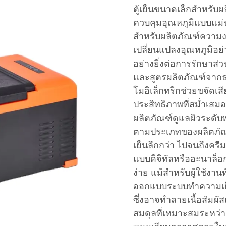
ตู้เย็นขนาดเล็กสำหรับผ
ควบคุมอุณหภูมิแบบแม่น
สำหรับผลิตภัณฑ์ความงาม
เปลี่ยนแปลงอุณหภูมิอย่าง
อย่างยิ่งต่อการรักษาส่ว
และสูตรผลิตภัณฑ์จาก
โมอิเล็กทริกช่วยขจัดเ
ประสิทธิภาพที่สม่ำเส
ผลิตภัณฑ์ดูแลผิวระดับพร
ตามประเภทของผลิตภัณฑ์
เย็นลึกกว่า ไปจนถึงครี
แบบดิจิทัลหรืออะนาล็
ง่าย แม้สำหรับผู้ใช้งาน
ออกแบบระบบทำความเย็นน
ซึ่งอาจทำลายเนื้อสัมผ
สมดุลที่เหมาะสมระหว่