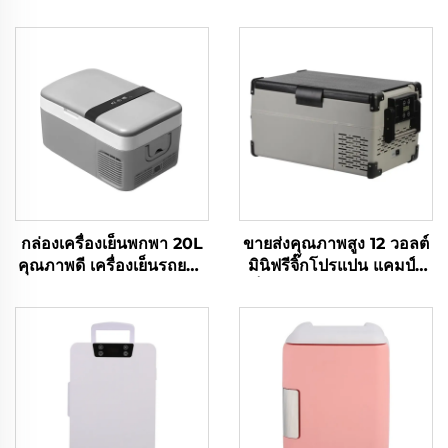
กล่องเครื่องเย็นพกพา 20L
ขายส่งคุณภาพสูง 12 วอลต์
คุณภาพดี เครื่องเย็นรถยนต์
มินิฟรีจิ๊กโปรแปน แคมป์ตู้
12V สําหรับแคมป์ รถบ้าน
เย็นพกพา 12 วอลต์ 25L ตู้
และการเดินทาง
เย็น เครื่องเย็นพกพา