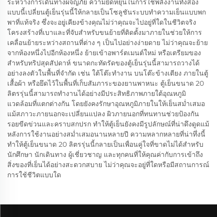
ระหว่างการเดินทางผจญภัย ความยืดหยุ่นในการใช้พลังงานทั้งสอง
แบบนี้เปลี่ยนตู้เย็นรุ่นนี้ให้กลายเป็นโซลูชันระบบทำความเย็นแบบพก
พาที่แท้จริง ซึ่งจะอยู่เคียงข้างคุณไม่ว่าคุณจะไปอยู่ที่ใดในชีวิตจริง
โครงสร้างที่เบาและที่จับสำหรับขนย้ายที่ติดตั้งมาภายในช่วยให้การ
เคลื่อนย้ายระหว่างสถานที่ต่าง ๆ เป็นไปอย่างง่ายดาย ไม่ว่าคุณจะย้าย
จากห้องหนึ่งไปอีกห้องหนึ่ง ย้ายเข้าอพาร์ตเมนต์ใหม่ หรือเตรียมของ
สำหรับทริปสุดสัปดาห์ ขนาดกะทัดรัดของตู้เย็นรุ่นนี้สามารถวางได้
อย่างลงตัวในพื้นที่จำกัด เช่น ใต้โต๊ะทำงาน บนโต๊ะข้างเตียง ภายในตู้
เสื้อผ้า หรือยึดไว้ในพื้นที่เก็บสัมภาระของยานพาหนะ ตู้เย็นขนาด 20
ลิตรรุ่นนี้สามารถทำงานได้อย่างมีประสิทธิภาพภายใต้อุณหภูมิ
แวดล้อมที่แตกต่างกัน โดยยังคงรักษาอุณหภูมิภายในให้เย็นสม่ำเสมอ
แม้สภาวะภายนอกจะเปลี่ยนแปลง ผิวภายนอกที่ทนทานช่วยป้องกัน
รอยขีดข่วนและคราบสกปรก ทำให้ตู้เย็นยังคงมีรูปลักษณ์ที่น่าดึงดูดแม้
หลังการใช้งานอย่างสม่ำเสมอนานหลายปี ความหลากหลายที่น่าทึ่งนี้
ทำให้ตู้เย็นขนาด 20 ลิตรรุ่นนี้กลายเป็นเพื่อนคู่ใจที่ขาดไม่ได้สำหรับ
นักศึกษา นักเดินทาง ผู้เชี่ยวชาญ และทุกคนที่ให้คุณค่ากับการเข้าถึง
สิ่งของที่เย็นได้อย่างสะดวกสบาย ไม่ว่าคุณจะอยู่ที่ใดหรือมีสถานการณ์
การใช้ชีวิตแบบใด