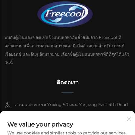
พบกับตู้เย็นและช่องแช่แข็งแบบพกพาอันล้ำสมัยจาก Freecool ที่
ออกแบบมาเพื่อความสะดวกสบายและมีสไตล์ เหมาะสำหรับรถยนต์
เรือยอทช์ และอื่นๆ อีกมากมาย เลือกซื้อตู้เย็นแบบพกพาที่ดีที่สุดได้แล้ว
วันนี้
ติดต่อเรา
สวนอุตสาหกรรม Yuxing 50 ถนน Yanjiang East 4th Road
เขตพัฒนาเทอร์ช์ เมือง Zhongshan จังหวัดกวางดง
We value your privacy
8613603092966
We use cookies and similar tools to provide our services.