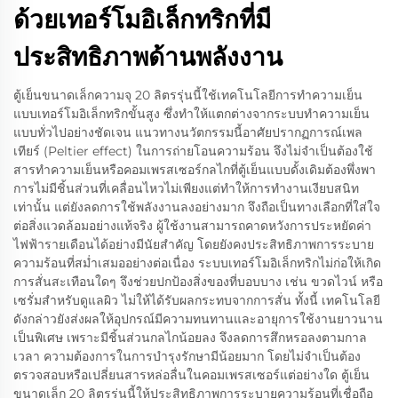
ด้วยเทอร์โมอิเล็กทริกที่มี
ประสิทธิภาพด้านพลังงาน
ตู้เย็นขนาดเล็กความจุ 20 ลิตรรุ่นนี้ใช้เทคโนโลยีการทำความเย็น
แบบเทอร์โมอิเล็กทริกขั้นสูง ซึ่งทำให้แตกต่างจากระบบทำความเย็น
แบบทั่วไปอย่างชัดเจน แนวทางนวัตกรรมนี้อาศัยปรากฏการณ์เพล
เทียร์ (Peltier effect) ในการถ่ายโอนความร้อน จึงไม่จำเป็นต้องใช้
สารทำความเย็นหรือคอมเพรสเซอร์กลไกที่ตู้เย็นแบบดั้งเดิมต้องพึ่งพา
การไม่มีชิ้นส่วนที่เคลื่อนไหวไม่เพียงแต่ทำให้การทำงานเงียบสนิท
เท่านั้น แต่ยังลดการใช้พลังงานลงอย่างมาก จึงถือเป็นทางเลือกที่ใส่ใจ
ต่อสิ่งแวดล้อมอย่างแท้จริง ผู้ใช้งานสามารถคาดหวังการประหยัดค่า
ไฟฟ้ารายเดือนได้อย่างมีนัยสำคัญ โดยยังคงประสิทธิภาพการระบาย
ความร้อนที่สม่ำเสมออย่างต่อเนื่อง ระบบเทอร์โมอิเล็กทริกไม่ก่อให้เกิด
การสั่นสะเทือนใดๆ จึงช่วยปกป้องสิ่งของที่บอบบาง เช่น ขวดไวน์ หรือ
เซรั่มสำหรับดูแลผิว ไม่ให้ได้รับผลกระทบจากการสั่น ทั้งนี้ เทคโนโลยี
ดังกล่าวยังส่งผลให้อุปกรณ์มีความทนทานและอายุการใช้งานยาวนาน
เป็นพิเศษ เพราะมีชิ้นส่วนกลไกน้อยลง จึงลดการสึกหรอลงตามกาล
เวลา ความต้องการในการบำรุงรักษามีน้อยมาก โดยไม่จำเป็นต้อง
ตรวจสอบหรือเปลี่ยนสารหล่อลื่นในคอมเพรสเซอร์แต่อย่างใด ตู้เย็น
ขนาดเล็ก 20 ลิตรรุ่นนี้ให้ประสิทธิภาพการระบายความร้อนที่เชื่อถือ