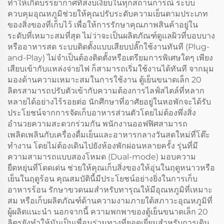
ทำให้เกิดบรรยากาศที่สงบเงียบในทุกสถานการณ์ ระบบ
ควบคุมอุณหภูมิช่วยให้คุณปรับระดับความเย็นตามประเภท
ของสิ่งของที่เก็บไว้ เพื่อให้การรักษาคุณภาพสินค้าอยู่ใน
ระดับที่เหมาะสมที่สุด ไม่ว่าจะเป็นผลิตภัณฑ์ดูแลผิวที่บอบบาง
หรืออาหารสด ระบบติดตั้งแบบเสียบปลั๊กใช้งานทันที (Plug-
and-Play) ไม่จำเป็นต้องติดตั้งหรือเตรียมการพิเศษใดๆ เพียง
เสียบเข้ากับแหล่งจ่ายไฟ ก็สามารถเริ่มใช้งานได้ทันที จากมุม
มองด้านความเหมาะสมในการใช้งาน ตู้เย็นขนาดเล็ก 20
ลิตรสามารถปรับตัวเข้ากับความต้องการไลฟ์สไตล์ที่หลาก
หลายได้อย่างไร้รอยต่อ นักศึกษาที่อาศัยอยู่ในหอพักจะได้รับ
ประโยชน์จากการจัดเก็บอาหารส่วนตัวโดยไม่ต้องพึ่งสิ่ง
อำนวยความสะดวกร่วมกัน พนักงานออฟฟิศสามารถ
เพลิดเพลินกับเครื่องดื่มเย็นและอาหารกลางวันสดใหม่ที่โต๊ะ
ทำงาน โดยไม่ต้องเดินไปยังห้องพักผ่อนหลายครั้ง รุ่นที่มี
ความสามารถแบบสองโหมด (Dual-mode) มอบความ
ยืดหยุ่นที่โดดเด่น ช่วยให้คุณเก็บสิ่งของให้อุ่นในฤดูหนาวหรือ
เย็นในฤดูร้อน คุณสมบัตินี้มีประโยชน์อย่างยิ่งในการเก็บ
อาหารร้อน รักษาขวดนมสำหรับทารุณให้มีอุณหภูมิที่เหมาะ
สม หรือเก็บผลิตภัณฑ์ด้านความงามภายใต้สภาวะอุณหภูมิที่
ผู้ผลิตแนะนำ นอกจากนี้ ความพกพาของตู้เย็นขนาดเล็ก 20
ลิตรยังทำให้มันเป็นเพื่อนร่วมทางที่ยอดเยี่ยมสำหรับการเดิน