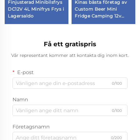
Finjusterad Minibilsfrys
Kinas bästa företag av
DC12V 4L Minifrys Frys i
Custom Beer Mini
Lagersaldo
Fridge Camping 12v
Kylskåp Bil Kylskåp
Få ett gratispris
Vår representant kommer att kontakta dig inom kort.
E-post
0/100
Namn
0/100
Företagsnamn
0/200