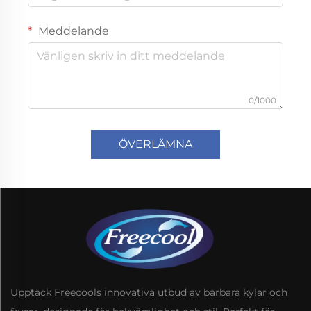
Meddelande
0/1000
ÖVERLÄMNA
Upptäck Freecools innovativa utbud av bärbara kylar och