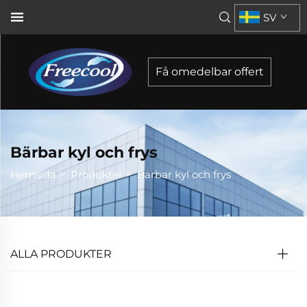
SV
Få omedelbar offert
Bärbar kyl och frys
Hemsida
>
Produkter
>
Bärbar kyl och frys
ALLA PRODUKTER