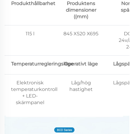
Produkthållbarhet
Produktens
Nomi
dimensioner
spän
((mm)
115 l
845 X520 X695
DC1
24v/ac
24
Temperaturregleringsläge
Operativt läge
Lågspän
Elektronisk
Låg/hög
Lågspän
temperaturkontroll
hastighet
+ LED-
skärmpanel