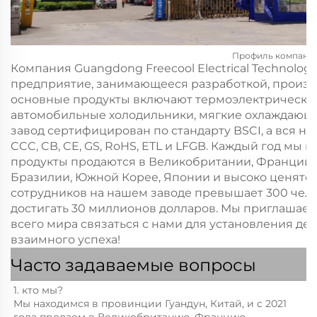
Профиль компани
Компания Guangdong Freecool Electrical Technology
предприятие, занимающееся разработкой, произ
основные продукты включают термоэлектрически
автомобильные холодильники, мягкие охлаждающи
завод сертифицирован по стандарту BSCI, а вся 
CCC, CB, CE, GS, RoHS, ETL и LFGB. Каждый год мы 
продукты продаются в Великобритании, Франции, 
Бразилии, Южной Корее, Японии и высоко ценятс
сотрудников на нашем заводе превышает 300 чел
достигать 30 миллионов долларов. Мы приглашаем
всего мира связаться с нами для установления д
взаимного успеха!
Часто задаваемые вопросы
1. кто мы? 
Мы находимся в провинции Гуандун, Китай, и с 2021 
года продаем в Великобританию, Францию, 