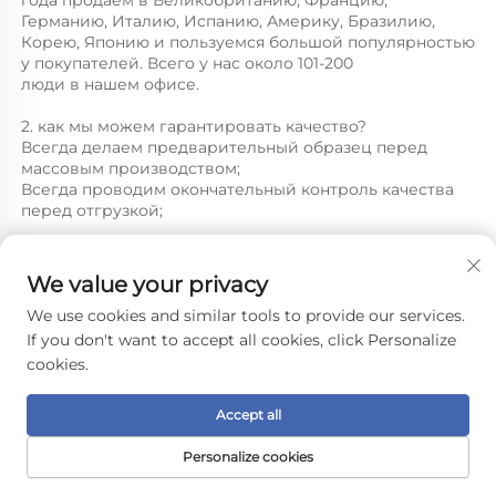
Германию, Италию, Испанию, Америку, Бразилию, 
Корею, Японию и пользуемся большой популярностью 
у покупателей. Всего у нас около 101-200 
люди в нашем офисе. 
2. как мы можем гарантировать качество? 
Всегда делаем предварительный образец перед 
массовым производством; 
Всегда проводим окончательный контроль качества 
перед отгрузкой; 
3.Что вы можете у нас купить? 
Портативный холодильник, 
Мини холодильник 
We value your privacy
,Красивый холодильник,Мягкий 
холодильник,Термоэлектрический холодильник и 
We use cookies and similar tools to provide our services.
подогреватель 
If you don't want to accept all cookies, click Personalize
cookies.
4. Почему вам следует покупать у нас, а не у других 
поставщиков? 
Accept all
нулевой 
Personalize cookies
5. Какие услуги мы можем предоставить? 
ЭЛЕКТРОННАЯ
Принятые условия доставки: FOB；   
ГЛАВНАЯ
ТОВАРЫ
ТЕЛ.
ПОЧТА