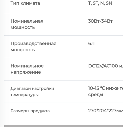
Тип климата
T, ST, N, SN
Номинальная
30Вт-34Вт
мощность
Производственная
6Л
мощность
Номинальное
DC12V/AC100 ил
напряжение
10-15 ℃ ниже т
Диапазон настройки
среды
температуры
270*204*227мм
Размеры продукта