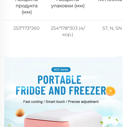
продукта
упаковки (мм)
(мм)
253*173*260
254*178*303 (4/
ST, N, SN
кор.)