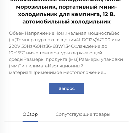
морозильник, портативный мини-
холодильник для кемпинга, 12 В,
автомобильный холодильник
ОбъемНапряжениеНоминальная мощностьВес
(кг)Температура охлаждения4LDC12V/AC100 или
220V 50Hz/60Hz36-68W1.34Охлаждение до
10~15°C ниже температуры окружающей
средыРазмеры продукта (мм)Размеры упаковки
(мм)Тип климатаИзоляционный
материалПрименимое местоположение...
Запрос
Обзор
Сопутствующие товары