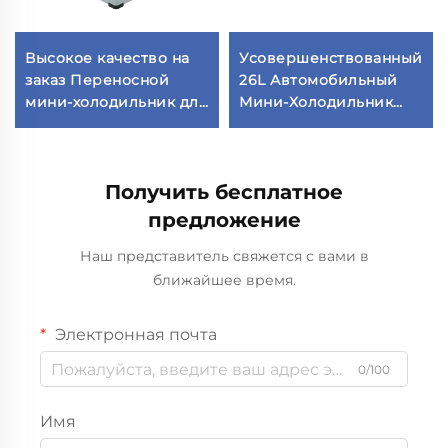
Высокое качество на
Усовершенствованный
заказ Переносной
26L Автомобильный
мини-холодильник для
Мини-Холодильник
автомобилей
26Л Литров 12 Вольт
Приватная марка
Автомобильный
Автомобильный
Холодильник
Получить бесплатное
охладитель для
Морозильная камера
использования в
предложение
отелях
Наш представитель свяжется с вами в
ближайшее время.
Электронная почта
0/100
Имя