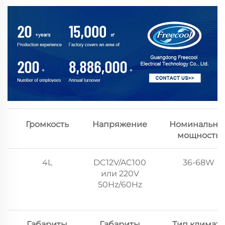
Громкость
Напряжение
Номинальна
мощность
4L
DC12V/AC100
36-68W
или 220V
50Hz/60Hz
Габариты
Габариты
Тип климата