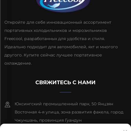
Откройте для себя инновационный ассортимент
портативных холодильников и морозильников
Freecool, разработанных для удобства и стиля.
Идеально подходит для автомобилей, яхт и многого
другого. Купите сейчас лучшее портативное
охлаждение.
СВЯЖИТЕСЬ С НАМИ
Юксингский промышленный парк, 50 Янцзян
Восточная 4-я улица, зона развития факела, город
Чжуншань, провинция Гуандун