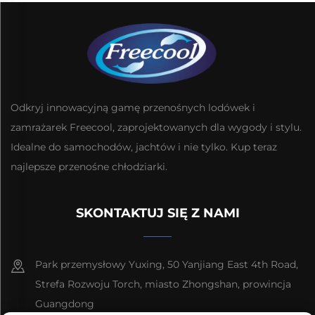
Odkryj innowacyjną gamę przenośnych lodówek i
zamrażarek Freecool, zaprojektowanych dla wygody i stylu.
Idealne do samochodów, jachtów i nie tylko. Kup teraz
najlepsze przenośne chłodziarki.
SKONTAKTUJ SIĘ Z NAMI
Park przemysłowy Yuxing, 50 Yanjiang East 4th Road,
Strefa Rozwoju Torch, miasto Zhongshan, prowincja
Guangdong