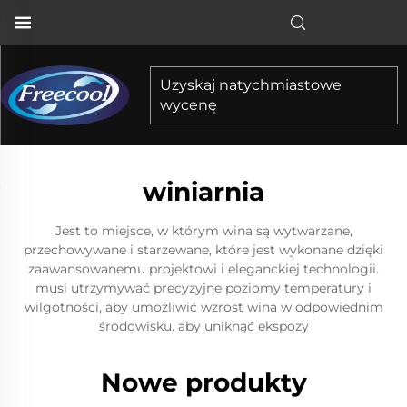
Uzyskaj natychmiastowe
wycenę
winiarnia
Jest to miejsce, w którym wina są wytwarzane,
przechowywane i starzewane, które jest wykonane dzięki
zaawansowanemu projektowi i eleganckiej technologii.
musi utrzymywać precyzyjne poziomy temperatury i
wilgotności, aby umożliwić wzrost wina w odpowiednim
środowisku. aby uniknąć ekspozy
Nowe produkty