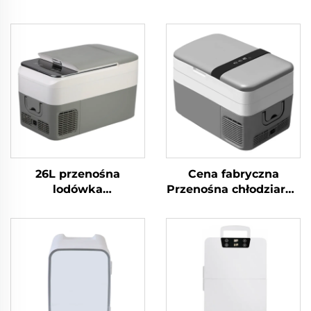
26L przenośna
Cena fabryczna
lodówka
Przenośna chłodziarka
kompresorowa, 12V
kempingowa 12 V DC
samochodowa
Lodówka
lodówka z zamrażarką
samochodowa
do kempingu,
Chłodziarka
kampera, podróży –
samochodowa 30L
wysokiej jakości
chłodziarka