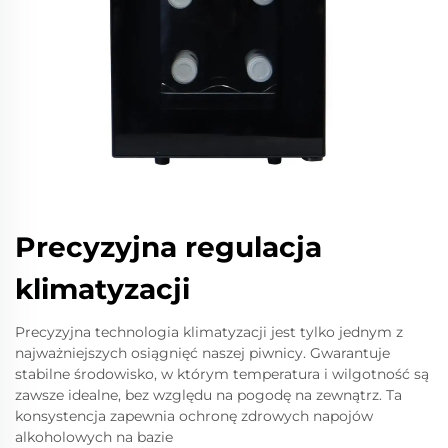
Precyzyjna regulacja
klimatyzacji
Precyzyjna technologia klimatyzacji jest tylko jednym z
najważniejszych osiągnięć naszej piwnicy. Gwarantuje
stabilne środowisko, w którym temperatura i wilgotność są
zawsze idealne, bez względu na pogodę na zewnątrz. Ta
konsystencja zapewnia ochronę zdrowych napojów
alkoholowych na bazie