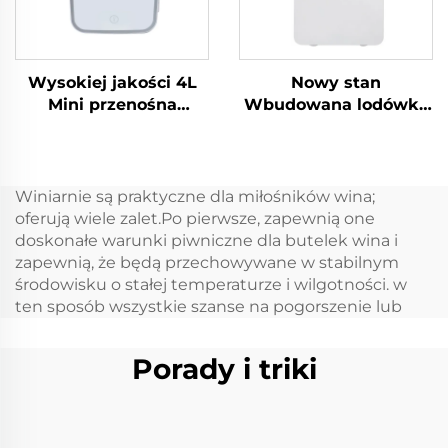
Wysokiej jakości 4L
Nowy stan
Mini przenośna
Wbudowana lodówka
lodówka kosmetyczna
jachtowa 12 V 24 V
Czerwone lub białe
Wbudowana lodówka
źródło zasilania
szufladowa 12 V DC
elektrycznego do
Wbudowana lodówka
Winiarnie są praktyczne dla miłośników wina;
pielęgnacji skóry lub
samochodowa 20L Dc
oferują wiele zalet.Po pierwsze, zapewnią one
do użytku w garażu
Mini lodówka
doskonałe warunki piwniczne dla butelek wina i
Stan Nowy
szufladowa
zapewnią, że będą przechowywane w stabilnym
środowisku o stałej temperaturze i wilgotności. w
ten sposób wszystkie szanse na pogorszenie lub
Porady i triki