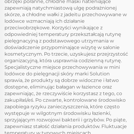
obrzęki poranne, chłodne maski natleniające
zapewniają natychmiastową ulgę podrażnionej
skórze, a chłodne wałki z jadeitu przechowywane w
lodówce wzmacniają ich działanie
przeciwobrzękowe. Korzyści wynikające z
odpowiedniej temperatury przekształcają rutynę
pielęgnacyjną z podstawowego utrzymania w
doświadczenie przypominające wizytę w salonie
kosmetycznym. Po trzecie, uzyskujesz przejrzystość
organizacyjną, która usprawnia codzienną rutynę.
Specjalistyczne miejsce przechowywania w mini
lodówce do pielęgnacji skóry marki Solution
sprawia, że produkty są dobrze widoczne i łatwo
dostępne, eliminując bałagan w łazience oraz
zapewniając, że rzeczywiście korzystasz z tego, co
zakupiłaś/eś. Po czwarte, kontrolowane środowisko
zapobiega ryzyku zanieczyszczenia, które często
występuje w wilgotnym środowisku łazienki,
sprzyjającym rozwojowi bakterii i grzybów. Po piąte,
zapewniasz stałość działania produktów. Fluktuacje
temperatury w typowych miejscach