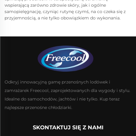
wspierającą zarówno zdrowie skóry, jak i ogólne
samopielęgnację, czyniąc rutynę czymś, na co czeka się z
przyjemnością, a nie tylko obowiązkiem do wykonania.
Odkryj innowacyjną gamę przenośnych lodówek i
zamrażarek Freecool, zaprojektowanych dla wygody i stylu.
Idealne do samochodów, jachtów i nie tylko. Kup teraz
najlepsze przenośne chłodziarki.
SKONTAKTUJ SIĘ Z NAMI