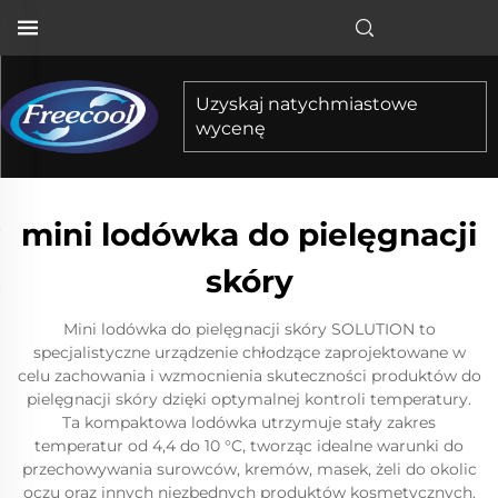
Uzyskaj natychmiastowe
wycenę
mini lodówka do pielęgnacji
skóry
Mini lodówka do pielęgnacji skóry SOLUTION to
specjalistyczne urządzenie chłodzące zaprojektowane w
celu zachowania i wzmocnienia skuteczności produktów do
pielęgnacji skóry dzięki optymalnej kontroli temperatury.
Ta kompaktowa lodówka utrzymuje stały zakres
temperatur od 4,4 do 10 °C, tworząc idealne warunki do
przechowywania surowców, kremów, masek, żeli do okolic
oczu oraz innych niezbędnych produktów kosmetycznych.