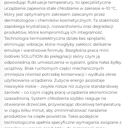
powodując fluktuacje temperatury, to specjalistyczne
urządzenie zapewnia stałe chłodzenie w zakresie 4–10 °C,
który jest optymalnym zakresem zalecanym przez
dermatologów i chemików kosmetycznych. Ta stabilność
zapobiega krystalizacji, rozwarstwieniu oraz degradacji
produktów, które kompromitują ich integralność.
Technologia termoelektryczna działa bez sprężarki,
eliminując wibracje, które mogłyby zakłócić delikatne
emulsje i warstwowe formuły. Bezgłośna praca mini
lodówki SOLUTION do pielęgnacji skóry czyni ją
odpowiednią do umieszczenia w sypialni, gdzie hałas byłby
uciążliwy. Brak ruchomych części mechanicznych
zmniejsza również potrzebę konserwacji i wydłuża okres
użytkowania urządzenia. Zużycie energii pozostaje
niezwykle niskie – zwykle niższe niż zużycie standardowej
żarówki – co czyni ciągłą pracę urządzenia ekonomicznie
uzasadnioną. System chłodzenia szybko reaguje na
otwieranie drzwiczek, przywracając docelową temperaturę
w ciągu kilku minut, aby zminimalizować narażenie
produktów na ciepłe powietrze. Takie podejście
technologiczne spełnia specyficzne wymagania związane z