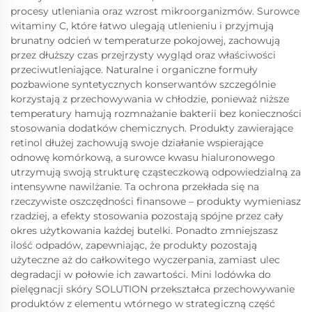
procesy utleniania oraz wzrost mikroorganizmów. Surowce
witaminy C, które łatwo ulegają utlenieniu i przyjmują
brunatny odcień w temperaturze pokojowej, zachowują
przez dłuższy czas przejrzysty wygląd oraz właściwości
przeciwutleniające. Naturalne i organiczne formuły
pozbawione syntetycznych konserwantów szczególnie
korzystają z przechowywania w chłodzie, ponieważ niższe
temperatury hamują rozmnażanie bakterii bez konieczności
stosowania dodatków chemicznych. Produkty zawierające
retinol dłużej zachowują swoje działanie wspierające
odnowę komórkową, a surowce kwasu hialuronowego
utrzymują swoją strukturę cząsteczkową odpowiedzialną za
intensywne nawilżanie. Ta ochrona przekłada się na
rzeczywiste oszczędności finansowe – produkty wymieniasz
rzadziej, a efekty stosowania pozostają spójne przez cały
okres użytkowania każdej butelki. Ponadto zmniejszasz
ilość odpadów, zapewniając, że produkty pozostają
użyteczne aż do całkowitego wyczerpania, zamiast ulec
degradacji w połowie ich zawartości. Mini lodówka do
pielęgnacji skóry SOLUTION przekształca przechowywanie
produktów z elementu wtórnego w strategiczną część