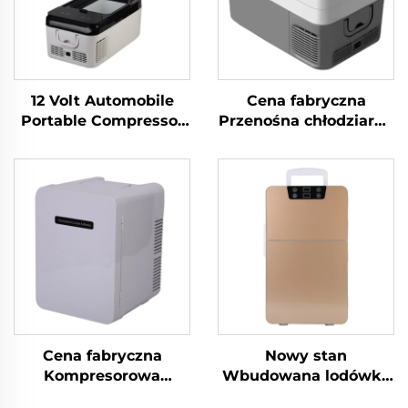
12 Volt Automobile
Cena fabryczna
Portable Compressor
Przenośna chłodziarka
Lodówka Camping
kempingowa 12 V DC
Lodówka Zamrażarka
Lodówka
Mini Elektryczna
samochodowa
Lodówka
Chłodziarka
Samochodowa 18L
samochodowa 30L
Cena fabryczna
Nowy stan
Kompresorowa
Wbudowana lodówka
przenośna lodówka
jachtowa 12 V 24 V