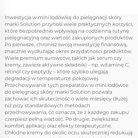
9LCar przenośna
Wbudowana lodówka
lodówka DC12V/Ac100V
szufladowa 12 V DC
Lodówki
Wbudowana lodówka
Inwestycja w mini lodówkę do pielęgnacji skóry
samochodowe
samochodowa 20L Dc
marki Solution przynosi wiele praktycznych korzyści,
Lodówka Frzzers
Mini lodówka
które bezpośrednio wpływają na codzienną rutynę
szufladowa
pielęgnacyjną oraz wartość zakupionych produktów.
Po pierwsze, chronisz swoją inwestycję finansową,
znacznie wydłużając okres przydatności produktów.
Wiele premium surowców, takich jak serum czy
kremy, zawiera aktywne składniki – np. witaminę C,
retinol czy peptydy – które szybko ulegają
degradacji w temperaturze pokojowej.
Przechowywanie tych preparatów w mini lodówce
do pielęgnacji skóry marki Solution pozwala
zachować ich skuteczność o wiele miesięcy dłużej
niż przy standardowych metodach
przechowywania, co oznacza, że z każdego zakupu
czerpiesz pełną wartość. Po drugie, zwiększasz
komfort aplikacji oraz efekty terapeutyczne.
Chłodne kremy do okolic oczu skuteczniej redukują