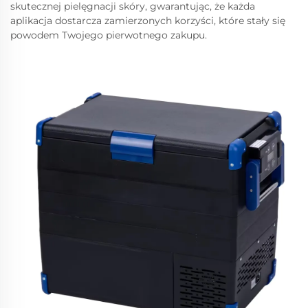
skutecznej pielęgnacji skóry, gwarantując, że każda
aplikacja dostarcza zamierzonych korzyści, które stały się
powodem Twojego pierwotnego zakupu.