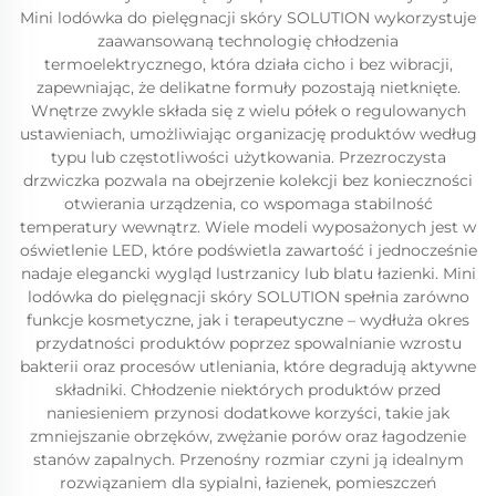
Mini lodówka do pielęgnacji skóry SOLUTION wykorzystuje
zaawansowaną technologię chłodzenia
termoelektrycznego, która działa cicho i bez wibracji,
zapewniając, że delikatne formuły pozostają nietknięte.
Wnętrze zwykle składa się z wielu półek o regulowanych
ustawieniach, umożliwiając organizację produktów według
typu lub częstotliwości użytkowania. Przezroczysta
drzwiczka pozwala na obejrzenie kolekcji bez konieczności
otwierania urządzenia, co wspomaga stabilność
temperatury wewnątrz. Wiele modeli wyposażonych jest w
oświetlenie LED, które podświetla zawartość i jednocześnie
nadaje elegancki wygląd lustrzanicy lub blatu łazienki. Mini
lodówka do pielęgnacji skóry SOLUTION spełnia zarówno
funkcje kosmetyczne, jak i terapeutyczne – wydłuża okres
przydatności produktów poprzez spowalnianie wzrostu
bakterii oraz procesów utleniania, które degradują aktywne
składniki. Chłodzenie niektórych produktów przed
naniesieniem przynosi dodatkowe korzyści, takie jak
zmniejszanie obrzęków, zwężanie porów oraz łagodzenie
stanów zapalnych. Przenośny rozmiar czyni ją idealnym
rozwiązaniem dla sypialni, łazienek, pomieszczeń