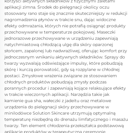
korzyści aktywnych składników z fizycznymi zaletami
aplikacji zimna. Środek do pielęgnacji okolicy oczu
stosowany rano staje się znacznie skuteczniejszy w redukcji
nagromadzenia płynów w trakcie snu, dając widoczne
efekty odmrażania, których nie potrafią osiągnąć produkty
przechowywane w temperaturze pokojowej. Maseczki
jednorazowe przechowywane w urządzeniu zapewniają
natychmiastową chłodzącą ulgę dla skóry oparzonej
słońcem, zapalonej lub nadwrażliwej, oferując komfort przy
jednoczesnym wnikaniu aktywnych składników. Sprayy do
twarzy wyzwalają odświeżające impulsy, które pobudzają
skórę i kurczą porowatość, gdy są rozpylane w chłodnej
postaci. Zmysłowe wrażenia związane ze stosowaniem
chłodnych produktów pobudzają zmysły podczas
porannych procedur i zapewniają kojące relaksujące efekty
w trakcie wieczornych aplikacji. Narzędzia takie jak
kamienie gua sha, wałeczki z jadeitu oraz metalowe
urządzenia do pielęgnacji skóry przechowywane w
minilodówce Solution Skincare utrzymują optymalną
temperaturę niezbędną do drenażu limfatycznego i masażu
twarzy. Ten element chłodzenia przekształca podstawową
aplikację produktów w terapeutyczną ceremonię