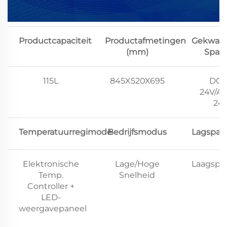
Productcapaciteit
Productafmetingen
Gekwalif
(mm)
Span
115L
845X520X695
DC1
24V/AC
24
Temperatuurregimode
Bedrijfsmodus
Lagspan
Elektronische
Lage/Hoge
Laagspa
Temp.
Snelheid
Controller +
LED-
weergavepaneel