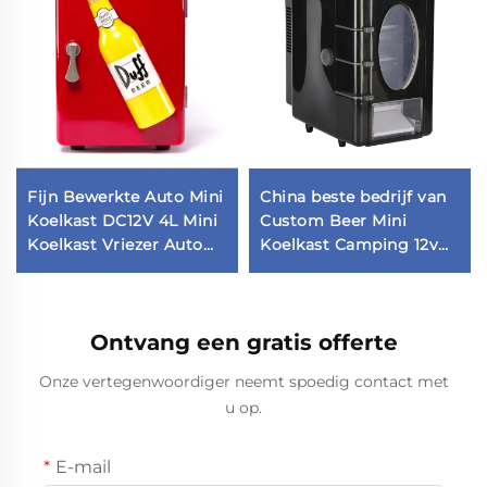
Fijn Bewerkte Auto Mini
China beste bedrijf van
Koelkast DC12V 4L Mini
Custom Beer Mini
Koelkast Vriezer Auto
Koelkast Camping 12v
Koelkast Op Voorraad
Koelkast Auto Koelkast
Ontvang een gratis offerte
Onze vertegenwoordiger neemt spoedig contact met
u op.
E-mail