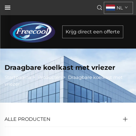
NL
Krijg direct een offerte
Draagbare koelkast met vriezer
Startpagina
>
Producten
>
Draagbare koelkast met
vriezer
ALLE PRODUCTEN