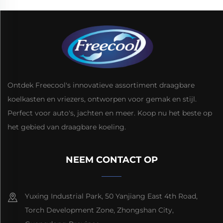
Ontdek Freecool's innovatieve assortiment draagbare
koelkasten en vriezers, ontworpen voor gemak en stijl.
Perfect voor auto's, jachten en meer. Koop nu het beste op
het gebied van draagbare koeling.
NEEM CONTACT OP
Yuxing Industrial Park, 50 Yanjiang East 4th Road,
Torch Development Zone, Zhongshan City,