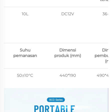
10L
DC12V
36-
Suhu
Dimensi
Dime
pemanasan
produk (mm)
pembun
(m
50±10°C
440*190
490*40