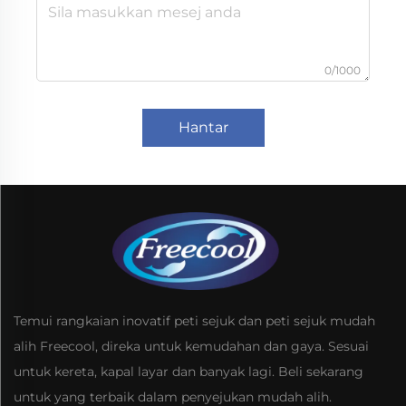
0/1000
Hantar
Temui rangkaian inovatif peti sejuk dan peti sejuk mudah
alih Freecool, direka untuk kemudahan dan gaya. Sesuai
untuk kereta, kapal layar dan banyak lagi. Beli sekarang
untuk yang terbaik dalam penyejukan mudah alih.