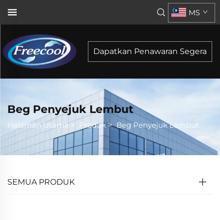
MS
Dapatkan Penawaran Segera
Beg Penyejuk Lembut
Halaman Utama
>
Produk
>
Beg Penyejuk Lembut
SEMUA PRODUK