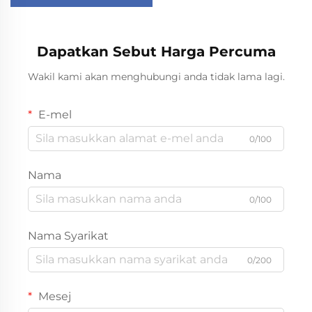
alih Peti ais kereta kecil
untuk bilik tidur peti
sejuk bar mini
Dapatkan Sebut Harga Percuma
Wakil kami akan menghubungi anda tidak lama lagi.
E-mel
0/100
Nama
0/100
Nama Syarikat
0/200
Mesej