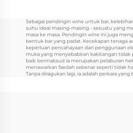
Fridge For Car Cooler
Pe
Box Car 30L
Alih
Sebagai pendingin wine untuk bar, kelebihan
Se
suhu ideal masing-masing - sesuatu yang me
masa ke masa. Pendingin wine ini juga meng
bentuk bar yang padat. Kecekapan tenaga a
keperluan pencahayaan dan penggunaan elekt
muka yang menyebabkan kakitangan tidak pe
baik bermaksud ia merupakan pelaburan heba
menawarkan faedah sebenar seperti tidak 
Tanpa diragukan lagi, ia adalah perkara ya