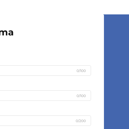
uma
0/100
0/100
0/200