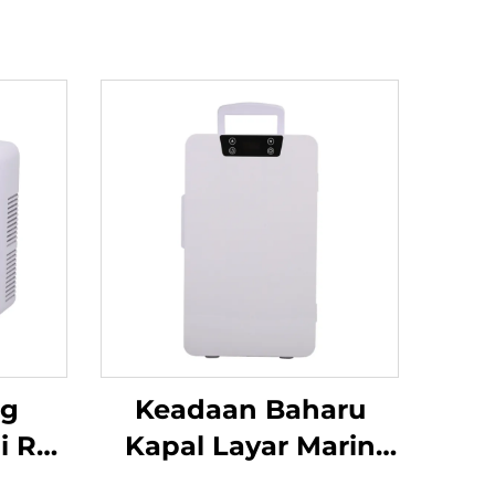
ng
Keadaan Baharu
i Rv
Kapal Layar Marin
Car
Terbina dalam 12v