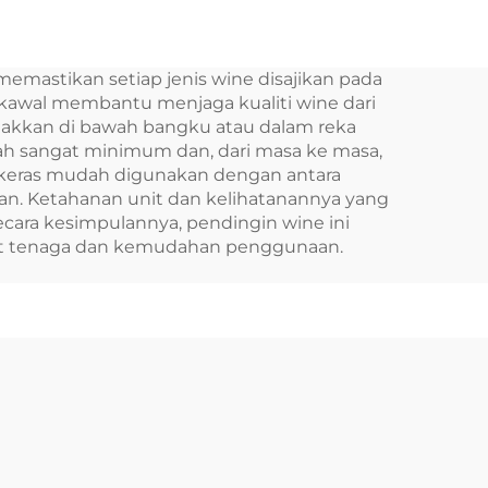
able
24v Peti Sejuk Peti
or
Sejuk Laci Mini 12v
memastikan setiap jenis wine disajikan pada
Dc Terbina Dalam
rkawal membantu menjaga kualiti wine dari
Peti sejuk Laci Mini
etakkan di bawah bangku atau dalam reka
ah sangat minimum dan, dari masa ke masa,
20L Kereta Dc
n keras mudah digunakan dengan antara
Terbina Dalam
n. Ketahanan unit dan kelihatanannya yang
ecara kesimpulannya, pendingin wine ini
mat tenaga dan kemudahan penggunaan.