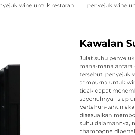
nyejuk wine untuk restoran
penyejuk wine u
Kawalan Su
Julat suhu penyejuk
mana-mana antara +5
tersebut, penyejuk
sempurna untuk win
tidak dapat menemb
sepenuhnya--siap unt
bertahun-tahun aka
disesuaikan membo
suhu dalamannya, 
champagne diperta