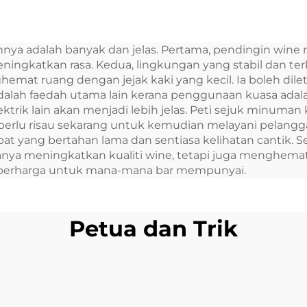
ti Sejuk Mudah
Cooler Box Port
 12 Volt 32L Peti
12v Refrigerat
nya adalah banyak dan jelas. Pertama, pendingin wine 
juk Mudah Alih
ningkatkan rasa. Kedua, lingkungan yang stabil dan te
hemat ruang dengan jejak kaki yang kecil. Ia boleh dil
dalah faedah utama lain kerana penggunaan kuasa adal
rik lain akan menjadi lebih jelas. Peti sejuk minuma
rlu risau sekarang untuk kemudian melayani pelangga
t yang bertahan lama dan sentiasa kelihatan cantik. S
hanya meningkatkan kualiti wine, tetapi juga menghe
ng berharga untuk mana-mana bar mempunyai.
Petua dan Trik