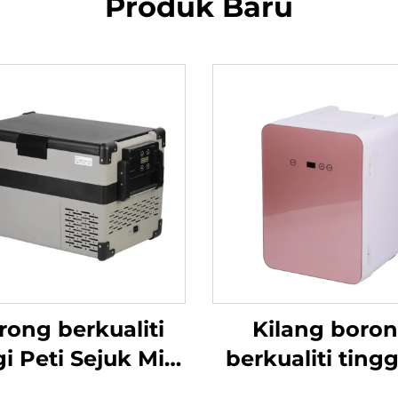
Produk Baru
rong berkualiti
Kilang boro
gi Peti Sejuk Mini
berkualiti tingg
opana Camping
Boat Caravan 