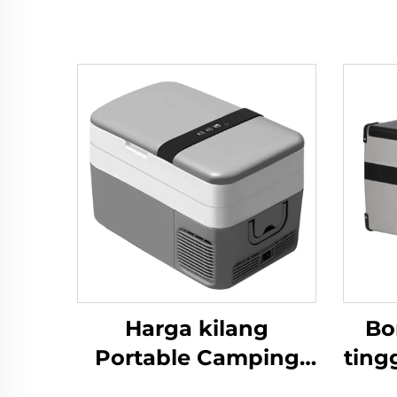
Harga kilang
Bo
Portable Camping
ting
Cooler Box 12v Dc
Pr