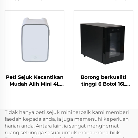
Propana Camping Peti
Caravan Traveling
Sejuk Mudah Alih 12
Picnic Car And Home
Volt 32L Peti Sejuk
Dual Use Car Fridge
Mudah Alih
Refrigerator Freezer
Cooler Box 35L
Peti Sejuk Kecantikan
Borong berkualiti
Mudah Alih Mini 4L
tinggi 6 Botol 16L
Berkualiti Tinggi
Single Zone Wine
Sumber Kuasa
Cellar Cooler Wine
Elektrik Merah atau
Fridge
Putih untuk
Tidak hanya peti sejuk mini terbaik kami memberi
Penjagaan Kulit atau
faedah kepada anda, ia juga memenuhi keperluan
Penggunaan Garaj
harian anda. Antara lain, ia sangat menghemat
Keadaan Baru
ruang sehingga sesuai untuk mana-mana bilik.