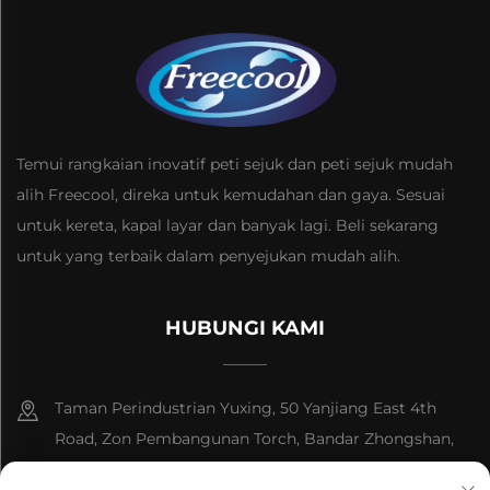
Temui rangkaian inovatif peti sejuk dan peti sejuk mudah
alih Freecool, direka untuk kemudahan dan gaya. Sesuai
untuk kereta, kapal layar dan banyak lagi. Beli sekarang
untuk yang terbaik dalam penyejukan mudah alih.
HUBUNGI KAMI
Taman Perindustrian Yuxing, 50 Yanjiang East 4th
Road, Zon Pembangunan Torch, Bandar Zhongshan,
Wilayah Guangdong