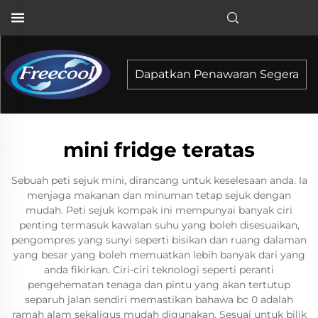
Dapatkan Penawaran Segera
mini fridge teratas
Sebuah peti sejuk mini, dirancang untuk keselesaan anda. Ia
menjaga makanan dan minuman tetap sejuk dengan
mudah. Peti sejuk kompak ini mempunyai banyak ciri
penting termasuk kawalan suhu yang boleh disesuaikan,
pengompres yang sunyi seperti bisikan dan ruang dalaman
yang besar yang boleh memuatkan lebih banyak dari yang
anda fikirkan. Ciri-ciri teknologi seperti peranti
pengehematan tenaga dan pintu yang akan tertutup
separuh jalan sendiri memastikan bahawa bc 0 adalah
ramah alam sekaligus mudah digunakan. Sesuai untuk bilik