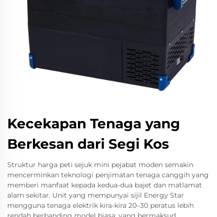
Kecekapan Tenaga yang
Berkesan dari Segi Kos
Struktur harga peti sejuk mini pejabat moden semakin
mencerminkan teknologi penjimatan tenaga canggih yang
memberi manfaat kepada kedua-dua bajet dan matlamat
alam sekitar. Unit yang mempunyai sijil Energy Star
mengguna tenaga elektrik kira-kira 20–30 peratus lebih
rendah berbanding model biasa, yang bermaksud