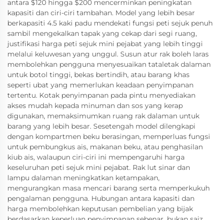
antara $120 hingga $200 mencerminkan peningkatan
kapasiti dan ciri-ciri tambahan. Model yang lebih besar
berkapasiti 4.5 kaki padu mendekati fungsi peti sejuk penuh
sambil mengekalkan tapak yang cekap dari segi ruang,
justifikasi harga peti sejuk mini pejabat yang lebih tinggi
melalui keluwesan yang unggul. Susun atur rak boleh laras
membolehkan pengguna menyesuaikan tataletak dalaman
untuk botol tinggi, bekas bertindih, atau barang khas
seperti ubat yang memerlukan keadaan penyimpanan
tertentu. Kotak penyimpanan pada pintu menyediakan
akses mudah kepada minuman dan sos yang kerap
digunakan, memaksimumkan ruang rak dalaman untuk
barang yang lebih besar. Sesetengah model dilengkapi
dengan kompartmen beku berasingan, memperluas fungsi
untuk pembungkus ais, makanan beku, atau penghasilan
kiub ais, walaupun ciri-ciri ini mempengaruhi harga
keseluruhan peti sejuk mini pejabat. Rak lut sinar dan
lampu dalaman meningkatkan ketampakan,
mengurangkan masa mencari barang serta memperkukuh
pengalaman pengguna. Hubungan antara kapasiti dan
harga membolehkan keputusan pembelian yang bijak
berdasarkan keperluan penyimpanan sebenar, bukan saiz