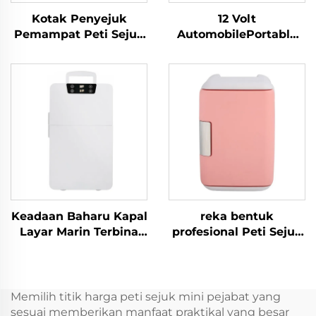
Kotak Penyejuk
12 Volt
Pemampat Peti Sejuk
AutomobilePortable
Mudah Alih 20L
Compressor
Berkualiti Tinggi, Peti
Refrigerator Camping
Sejuk Kereta 12V
Fridge Peti sejuk
untuk Perkhemahan,
Kereta Elektrik Mini
RV dan Perjalanan
Keadaan Baharu Kapal
reka bentuk
Layar Marin Terbina
profesional Peti Sejuk
dalam 12v 24v Peti
Mudah Alih
Sejuk Peti Sejuk Laci
Kecantikan Berkualiti
Mini 12v Dc Terbina
Tinggi 5l Peti Sejuk
Dalam Peti sejuk Laci
Penjagaan Kulit Merah
Memilih titik harga peti sejuk mini pejabat yang
Mini 20L Kereta Dc
Atau Putih Peti Sejuk
sesuai memberikan manfaat praktikal yang besar