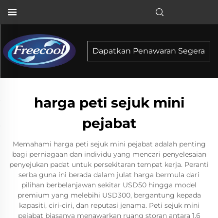
Dapatkan Penawaran Segera
harga peti sejuk mini
pejabat
Memahami harga peti sejuk mini pejabat adalah penting
bagi perniagaan dan individu yang mencari penyelesaian
penyejukan padat untuk persekitaran tempat kerja. Peranti
serba guna ini berada dalam julat harga bermula dari
pilihan berbelanjawan sekitar USD50 hingga model
premium yang melebihi USD300, bergantung kepada
kapasiti, ciri-ciri, dan reputasi jenama. Peti sejuk mini
pejabat biasanya menawarkan ruang storan antara 1.6