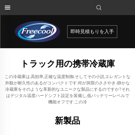
即時見積もりを入手
トラック用の携帯冷蔵庫
この冷蔵庫は,高効率,正確な温度制御,そしてその小説,エレガントな
外観が耐久性のあるがコンパクトです.何が洞窟のささやき-静かな
冷蔵庫をそのような革新的なユニークな製品にするのですか?それ
はデジタル温度ハードシフト設定を装備し,低バッテリーレベルで
機能オフです.この冷
新製品