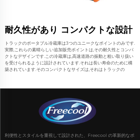
耐久性があり コンパクトな設計
トラックのポータブル冷蔵庫は3つのユニークなポイントのみです.
実際,これらの素晴らしい追加販売ポイントは,その耐久性とコンパ
クトなデザインです.この冷蔵庫は,高速道路の振動と粗い取り扱い
を受けられるように設計されています.それは長い寿命のために構
築されています.そのコンパクトなサイズは,それはトラックの
利便性とスタイルを重視して設計された、Freecool の革新的なポ