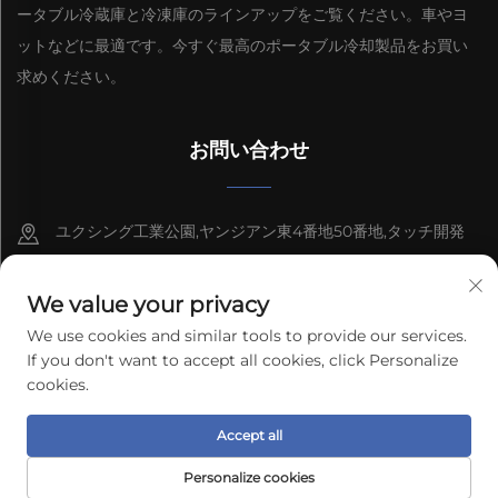
ータブル冷蔵庫と冷凍庫のラインアップをご覧ください。車やヨ
ットなどに最適です。今すぐ最高のポータブル冷却製品をお買い
求めください。
お問い合わせ
ユクシング工業公園,ヤンジアン東4番地50番地,タッチ開発
区, 広東省, 山市
We value your privacy
8613603092966
We use cookies and similar tools to provide our services.
[email protected]
If you don't want to accept all cookies, click Personalize
cookies.
Copyright © 2026 Guangdong Freecool Electrical
Accept all
Technology Co., Ltd. 全著作権所有
プライバシーポリシー
Personalize cookies