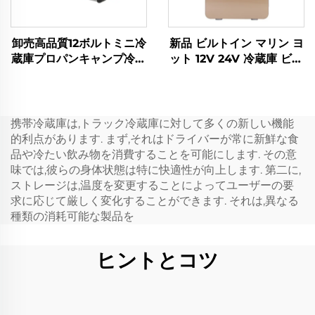
卸売高品質12ボルトミニ冷
新品 ビルトイン マリン ヨ
蔵庫プロパンキャンプ冷蔵
ット 12V 24V 冷蔵庫 ビル
庫ポータブル12ボルト32L
トイン 12V DC 引き出し
冷蔵庫冷凍庫ポータブル
冷蔵庫 ビルトイン 20L 車
用 DC ミニ引き出し冷蔵
庫
携帯冷蔵庫は,トラック冷蔵庫に対して多くの新しい機能
的利点があります. まず,それはドライバーが常に新鮮な食
品や冷たい飲み物を消費することを可能にします. その意
味では,彼らの身体状態は特に快適性が向上します. 第二に,
ストレージは,温度を変更することによってユーザーの要
求に応じて厳しく変化することができます. それは,異なる
種類の消耗可能な製品を
ヒントとコツ