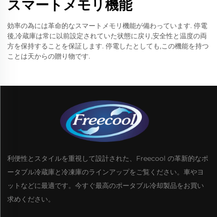
スマートメモリ機能
効率の為には革命的なスマートメモリ機能が備わっています. 停電
後,冷蔵庫は常に以前設定されていた状態に戻り,安全性と温度の両
方を保持することを保証します. 停電したとしても,この機能を持つ
ことは天からの贈り物です.
利便性とスタイルを重視して設計された、Freecool の革新的なポ
ータブル冷蔵庫と冷凍庫のラインアップをご覧ください。車やヨ
ットなどに最適です。今すぐ最高のポータブル冷却製品をお買い
求めください。