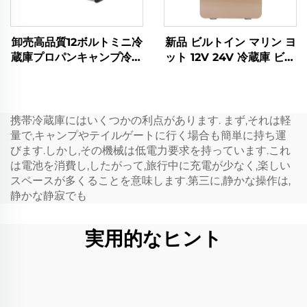
卸売高品質12ボルトミニ冷
新品 ビルトイン マリン ヨ
蔵庫プロパンキャンプ冷蔵
ット 12V 24V 冷蔵庫 ビル
庫ポータブル12ボルト32L
トイン 12V DC 引き出し
冷蔵庫冷凍庫ポータブル
冷蔵庫 ビルトイン 20L 車
用 DC ミニ引き出し冷蔵
庫
携帯冷蔵庫にはいくつかの利点があります. まず,それは軽
量で,キャンプやテイルゲートに行く場合も簡単に持ち運
びます.しかし,その機械は低電力要求を持っています.これ
は電池を消費し,したがって,旅行中に充電が少なく,楽しい
スペースが多くることを意味します.第三に,静かな操作は,
静かな静寂でも
実用的なヒント