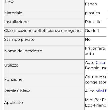
TIPO
fianco
Materiale
plastica
Installazione
Portatile
Classificazione dell'efficienza energetica
Grado 1
Stampo privato
No
Frigorifero p
Nome del prodotto
auto
Auto
Casa
Utilizzo
Doppio uso
Compressor
Funzione
congelatore
Parola Chiave
Auto
Mini fr
Mini Bar Fri
Applicato
Eco-Friendly