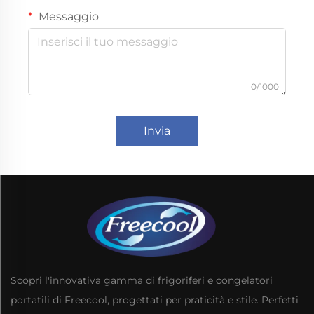
Messaggio
0/1000
Invia
Scopri l'innovativa gamma di frigoriferi e congelatori
portatili di Freecool, progettati per praticità e stile. Perfetti