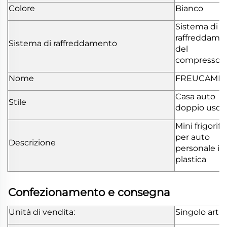
Colore
Bianco
Sistema di
raffreddame
Sistema di raffreddamento
del
compressor
Nome
FREUCAMP
Casa auto
Stile
doppio uso
Mini frigorife
per auto
Descrizione
personale in
plastica
Confezionamento e consegna
Unità di vendita:
Singolo artic