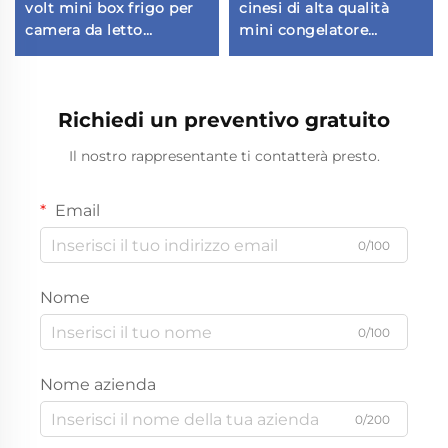
volt mini box frigo per
cinesi di alta qualità
camera da letto
mini congelatore
refrigeratore per
frigorifero portatile
bevande frigorifero
mini frigorifero
portatile mini frigo per
campeggio all'aperto
Richiedi un preventivo gratuito
auto
12v frigorifero per auto
Il nostro rappresentante ti contatterà presto.
Email
0/100
Nome
0/100
Nome azienda
0/200