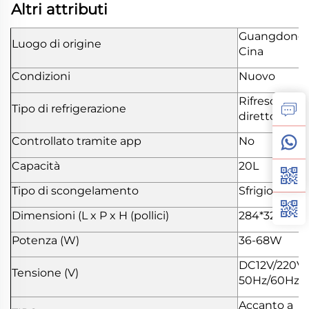
Altri attributi
Guangdong,
Luogo di origine
Cina
Condizioni
Nuovo
Rifrescamen
Tipo di refrigerazione
diretto
Controllato tramite app
No
Capacità
20L
Tipo di scongelamento
Sfrigio manu
Dimensioni (L x P x H (pollici)
284*320*482
Potenza (W)
36-68W
DC12V/220V
Tensione (V)
50Hz/60Hz
Accanto a