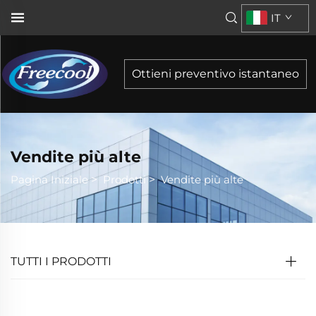
IT
Ottieni preventivo istantaneo
Vendite più alte
Pagina Iniziale
>
Prodotti
>
Vendite più alte
TUTTI I PRODOTTI