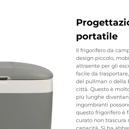
Progettazi
portatile
Il frigorifero da ca
design piccolo, mobi
attraente per gli esc
facile da trasportare
del pullman o della b
città. Questo è molt
più lunghe diventano
ingombranti possono
questo frigorifero è 
curato non trascura
capacità. Si ha abba