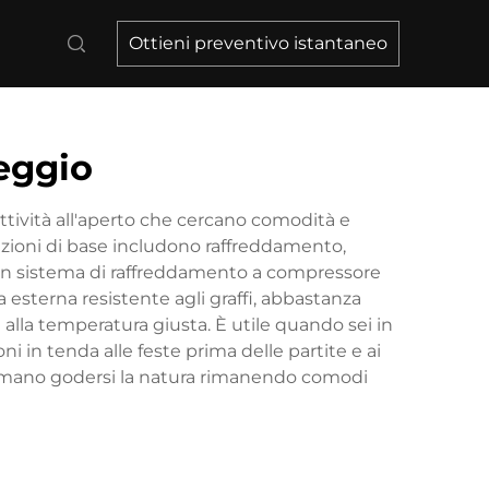
Ottieni preventivo istantaneo
peggio
attività all'aperto che cercano comodità e
unzioni di base includono raffreddamento,
 un sistema di raffreddamento a compressore
esterna resistente agli graffi, abbastanza
alla temperatura giusta. È utile quando sei in
oni in tenda alle feste prima delle partite e ai
e amano godersi la natura rimanendo comodi