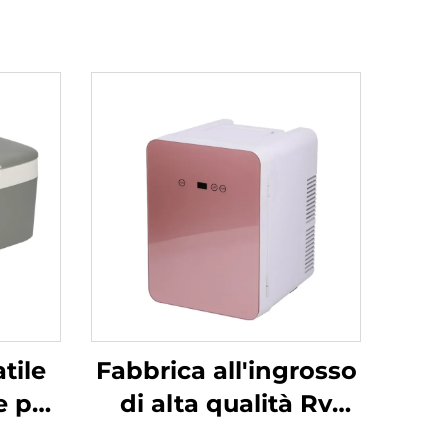
atile
Fabbrica all'ingrosso
e per
di alta qualità Rv
volt,
Boat Caravan Car