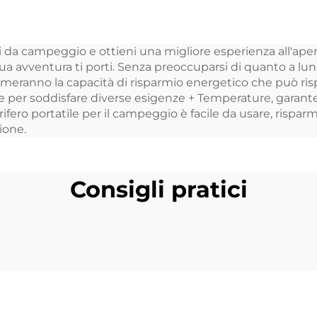
orifero portatile,
frigorifero d
orifero portatile
campeggio, m
da campeggio e ottieni una migliore esperienza all'aperto. 
a 35 litri, per
frigorifero elett
ua avventura ti porti. Senza preoccuparsi di quanto a lung
campeggio
per auto
eranno la capacità di risparmio energetico che può risparm
 per soddisfare diverse esigenze + Temperature, garanten
'aperto, roulotte,
ifero portatile per il campeggio è facile da usare, risparm
nic, auto e casa,
ione.
doppio uso
Consigli pratici