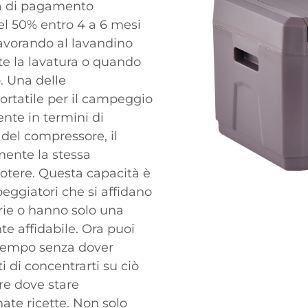
ema di pagamento
el 50% entro 4 a 6 mesi
avorando al lavandino
te la lavatura o quando
. Una delle
 portatile per il campeggio
ente in termini di
 del compressore, il
mente la stessa
tere. Questa capacità è
ggiatori che si affidano
erie o hanno solo una
e affidabile. Ora puoi
 tempo senza dover
 di concentrarti su ciò
re dove stare
nate ricette. Non solo