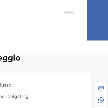
0/1000
peggio
 lusso
 per tailgating