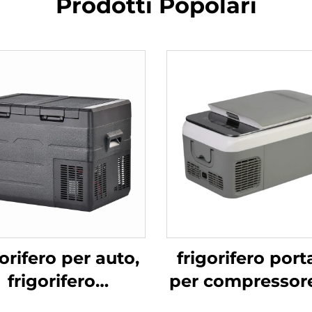
Prodotti Popolari
orifero per auto,
frigorifero port
frigorifero
per compressor
congelatore,
automobili da 12 