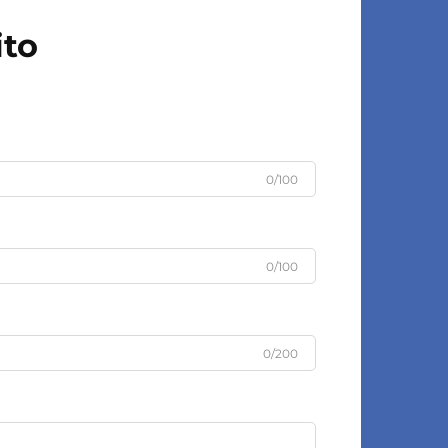
ito
0/100
0/100
0/200