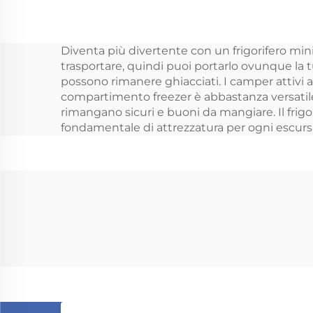
frigorifero portatile
frig
con compressore,
frig
Diventa più divertente con un frigorifero mini 
auto 12 V, frigorifero
d
trasportare, quindi puoi portarlo ovunque la t
per auto, frigorifero
possono rimanere ghiacciati. I camper attivi am
compartimento freezer è abbastanza versatile
per camper,
all
rimangano sicuri e buoni da mangiare. Il frigor
frigorifero per
pic
fondamentale di attrezzatura per ogni escurs
campeggio, 28 L