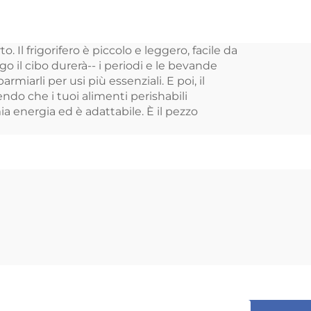
a
Cooler Box
ini
Frigorifero portatile
Il frigorifero è piccolo e leggero, facile da
rico
12v
o il cibo durerà-- i periodi e le bevande
iarli per usi più essenziali. E poi, il
do che i tuoi alimenti perishabili
ia energia ed è adattabile. È il pezzo