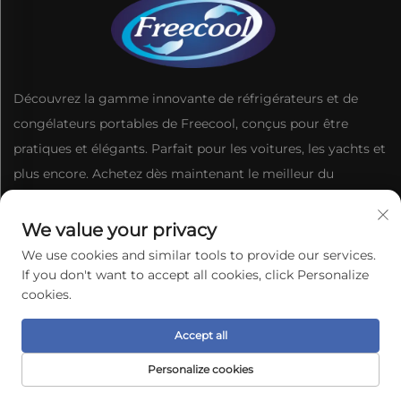
Découvrez la gamme innovante de réfrigérateurs et de
congélateurs portables de Freecool, conçus pour être
pratiques et élégants. Parfait pour les voitures, les yachts et
plus encore. Achetez dès maintenant le meilleur du
refroidissement portable.
We value your privacy
We use cookies and similar tools to provide our services.
CONTACTEZ-NOUS
If you don't want to accept all cookies, click Personalize
cookies.
Parc industriel Yuxing, 50 rue Est de la 4e route de
Accept all
Yanjiang, Zone de développement de Torche,
Personalize cookies
Zhongshan, Guangdong
PAGE D'ACCUEIL
PRODUITS
E-MAIL
TÉLÉPHONE