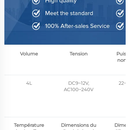
Volume
Tension
Puiss
nomi
4L
DC9~12V,
22~
AC100~240V
Température
Dimensions du
Dimen