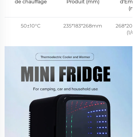
de chauffage
Produit (mm)
d'Emba
(m
50±10°C
235*183*268mm
268*20
(1/C