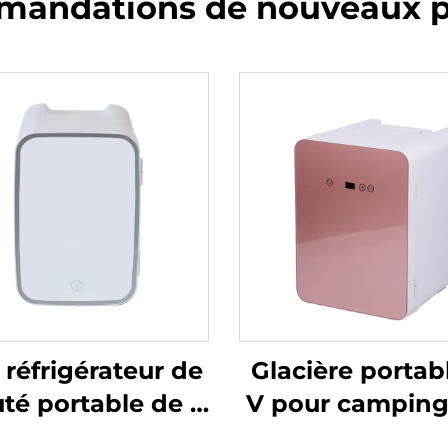
andations de nouveaux p
 réfrigérateur de
Glacière portabl
té portable de 4
V pour camping
e haute qualité,
bateau, carava