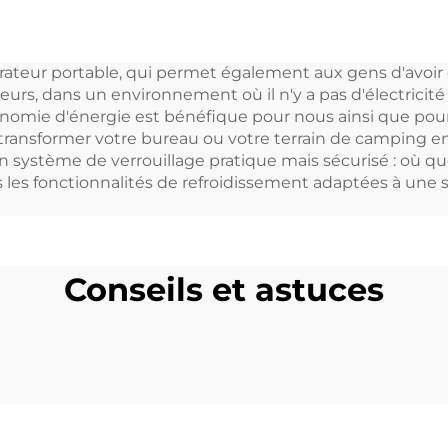
source
voiture, vente
'alimentation
gros d'usin
gérateur portable, qui permet également aux gens d'avoir
ctrique rouge ou
illeurs, dans un environnement où il n'y a pas d'électrici
anche pour les
nomie d'énergie est bénéfique pour nous ainsi que pour
transformer votre bureau ou votre terrain de camping e
ns de la peau ou
un système de verrouillage pratique mais sécurisé : où que
tilisation dans le
 les fonctionnalités de refroidissement adaptées à une s
rage, état neuf
Conseils et astuces