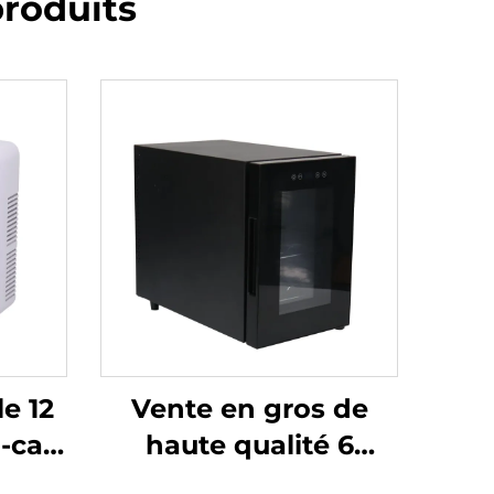
roduits
e 12
Vente en gros de
-car,
haute qualité 6
ne,
bouteilles 16L