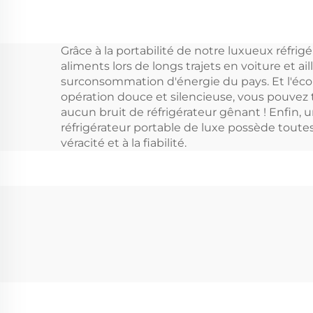
réfrigérateur
congélateur de
d
Grâce à la portabilité de notre luxueux réfri
voiture 12 V pour
éle
aliments lors de longs trajets en voiture et a
camping, camping-
bl
surconsommation d'énergie du pays. Et l'éco
opération douce et silencieuse, vous pouvez 
car, voyage –
soi
aucun bruit de réfrigérateur gênant ! Enfin, 
Glacière de haute
l'u
réfrigérateur portable de luxe possède toutes
véracité et à la fiabilité.
qualité
ga