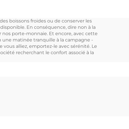
 en
refroidisseur de cave
e
à vin à zone unique
 des boissons froides ou de conserver les
réfrigérateur à vin
té disponible. En conséquence, dire non à la
 nos porte-monnaie. Et encore, avec cette
n une matinée tranquille à la campagne -
 vous alliez, emportez-le avec sérénité. Le
ociété recherchant le confort associé à la