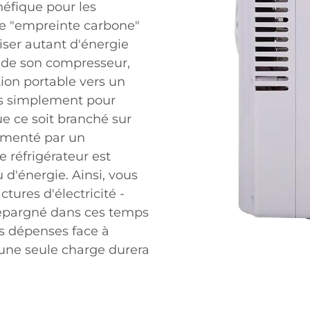
néfique pour les
ne "empreinte carbone"
iser autant d'énergie
ée de son compresseur,
tion portable vers un
rds simplement pour
ue ce soit branché sur
limenté par un
e réfrigérateur est
d'énergie. Ainsi, vous
tures d'électricité -
 épargné dans ces temps
os dépenses face à
 une seule charge durera