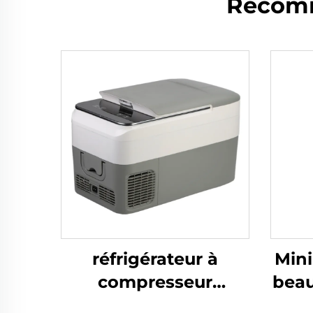
Recomm
réfrigérateur à
Mini
compresseur
beau
portable 26 L,
L d