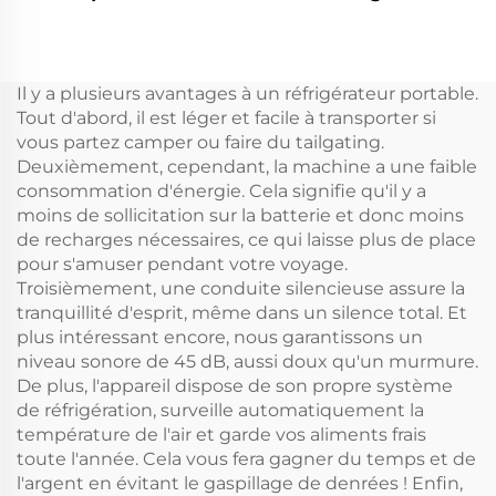
Mini réfrigérateur
à l'état neuf
propane camping
Réfrigérateur à tiroir
réfrigérateur portable
12v DC intégré
12 volts 32L
Réfrigérateur à tiroir
Il y a plusieurs avantages à un réfrigérateur portable.
réfrigérateur
mini DC 20L pour
Tout d'abord, il est léger et facile à transporter si
congélateur portable
voiture
vous partez camper ou faire du tailgating.
Deuxièmement, cependant, la machine a une faible
consommation d'énergie. Cela signifie qu'il y a
moins de sollicitation sur la batterie et donc moins
de recharges nécessaires, ce qui laisse plus de place
pour s'amuser pendant votre voyage.
Troisièmement, une conduite silencieuse assure la
tranquillité d'esprit, même dans un silence total. Et
plus intéressant encore, nous garantissons un
niveau sonore de 45 dB, aussi doux qu'un murmure.
De plus, l'appareil dispose de son propre système
de réfrigération, surveille automatiquement la
température de l'air et garde vos aliments frais
toute l'année. Cela vous fera gagner du temps et de
l'argent en évitant le gaspillage de denrées ! Enfin,