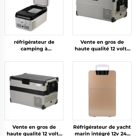
réfrigérateur de
Vente en gros de
camping à
haute qualité 12 volts
compresseur portable
Mini réfrigérateur
12 volts pour
propane camping
automobile, mini
réfrigérateur portable
réfrigérateur
12 volts 25L
électrique pour voiture
réfrigérateur
18 L
congélateur portable
Vente en gros de
Réfrigérateur de yacht
haute qualité 12 volts
marin intégré 12v 24v