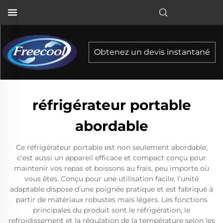
Obtenez un devis instantané
réfrigérateur portable
abordable
Ce réfrigérateur portable est non seulement abordable,
c'est aussi un appareil efficace et compact conçu pour
maintenir vos repas et boissons au frais, peu importe où
vous êtes. Conçu pour une utilisation facile, l'unité
adaptable dispose d'une poignée pratique et est fabriqué à
partir de matériaux robustes mais légers. Les fonctions
principales du produit sont le réfrigération, le
refroidissement et la régulation de la température selon les