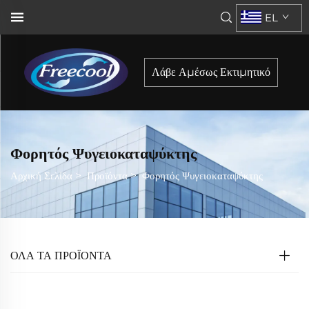
EL
Λάβε Αμέσως Εκτιμητικό
Φορητός Ψυγειοκαταψύκτης
Αρχική Σελίδα
>
Προϊόντα
>
Φορητός Ψυγειοκαταψύκτης
ΌΛΑ ΤΑ ΠΡΟΪΟΝΤΑ