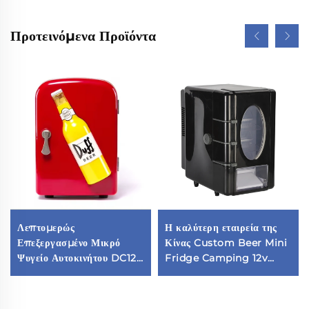
Προτεινόμενα Προϊόντα
Λεπτομερώς
Η καλύτερη εταιρεία της
Επεξεργασμένο Μικρό
Κίνας Custom Beer Mini
Ψυγείο Αυτοκινήτου DC12V
Fridge Camping 12v
4L Μικρό Ψυγείο Φρεόν
Fridge Car Fridge
Ψυγείο Αυτοκινήτου σε
Απόθεμα