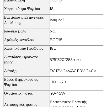
Εγκατάσταση
Φορητό
Χωρητικότητα Ψυγείου
18L
Βαθμολογία Ενεργειακής
Βαθμός 1
Απόδοσης
Ιδιωτικό μολδ
Ναι
Αριθμός μοντέλου
BCD18
Χωρητικότητα Προϊόντος
18L
Διαστάσεις Προϊόντος
575*320*285mm
(mm)
Διάταξη
DC12V-24V/AC110V-240V
Εύρος Θερμοκρασίας
+10 ~ -20
Ψυγείου
Ονομαστική ισχύς
40-45W
Ηλεκτρονικός Ελεγκτής
Λειτουργικός τρόπος