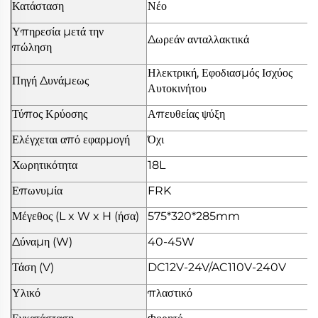
Κατάσταση
Νέο
Υπηρεσία μετά την
Δωρεάν ανταλλακτικά
πώληση
Ηλεκτρική, Εφοδιασμός Ισχύος
Πηγή Δυνάμεως
Αυτοκινήτου
Τύπος Κρύοσης
Απευθείας ψύξη
Ελέγχεται από εφαρμογή
Όχι
Χωρητικότητα
18L
Επωνυμία
FRK
Μέγεθος (L x W x H (ήσα)
575*320*285mm
Δύναμη (W)
40-45W
Τάση (V)
DC12V-24V/AC110V-240V
Υλικό
πλαστικό