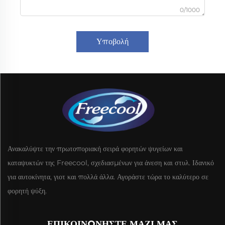
0/1000
Υποβολή
Ανακαλύψτε την πρωτοποριακή σειρά φορητών ψυγείων και
καταψυκτών της Freecool, σχεδιασμένων για άνεση και στυλ. Ιδανικό
για αυτοκίνητα, γιοτ και πολλά άλλα. Αγοράστε τώρα το καλύτερο σε
φορητή ψύξη.
ΕΠΙΚΟΙΝΩΝΉΣΤΕ ΜΑΖΊ ΜΑΣ