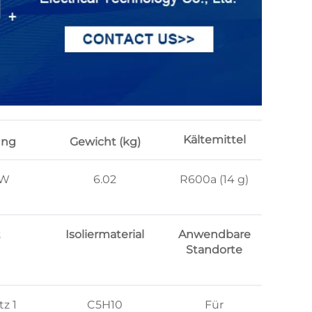
Kältemittel
ung
Gewicht (kg)
 W
6.02
R600a (14 g)
t
Isoliermaterial
Anwendbare
Standorte
tz 1
C5H10
Für