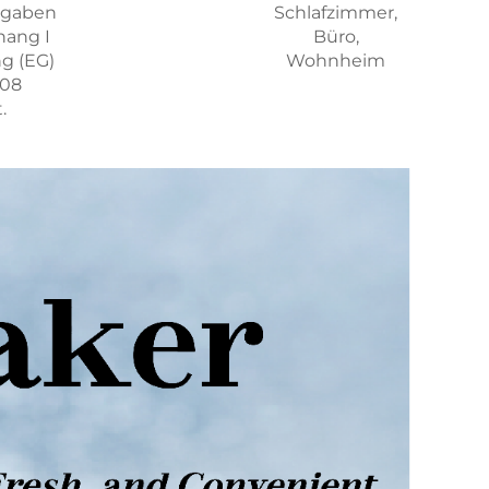
ngaben
Schlafzimmer,
hang I
Büro,
g (EG)
Wohnheim
008
.