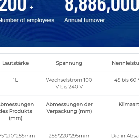
Lautstärke
Spannung
Nennleist
1L
Wechselstrom 100
45 bis 60
V bis 240 V
Abmessungen
Abmessungen der
Klimaar
des Produkts
Verpackung (mm)
(mm)
75*210*285mm
285*220*295mm
Die in Absa