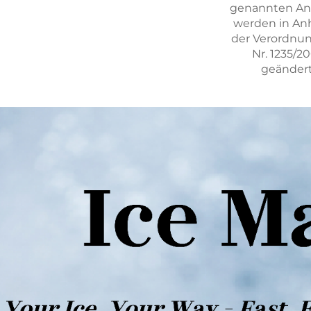
genannten A
werden in An
der Verordnun
Nr. 1235/2
geändert