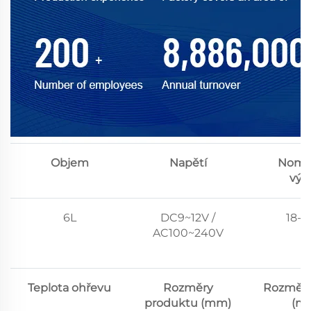
Objem
Napětí
Nomin
výk
6L
DC9~12V /
18-
AC100~240V
Teplota ohřevu
Rozměry
Rozměry
produktu (mm)
(m