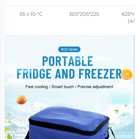
55 ± 10 °C
305*205*225
625*43
(4/C