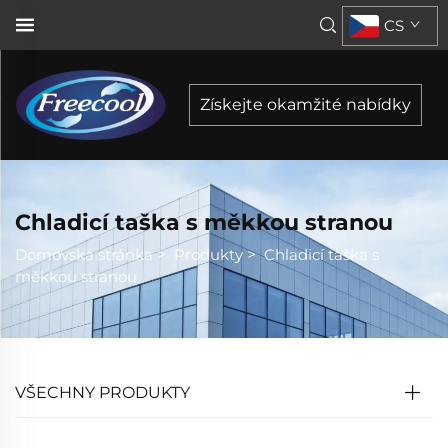
CS
Získejte okamžité nabídky
Chladicí taška s měkkou stranou
Domovská stránka
>
Produkty
>
Chladicí taška s
měkkou stranou
VŠECHNY PRODUKTY