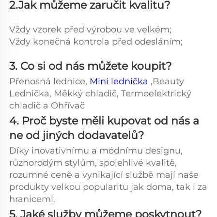
2.Jak můžeme zaručit kvalitu? 
Vždy vzorek před výrobou ve velkém;   
Vždy konečná kontrola před odesláním; 
3. Co si od nás můžete koupit?   
Přenosná lednice, 
Mini lednička 
,Beauty 
Lednička, Měkký chladič, Termoelektrický 
chladič a Ohřívač 
4. Proč byste měli kupovat od nás a 
ne od jiných dodavatelů?   
Díky inovativnímu a módnímu designu, 
různorodým stylům, spolehlivé kvalitě, 
rozumné ceně a vynikající službě mají naše 
produkty velkou popularitu jak doma, tak i za 
hranicemi. 
5. Jaké služby můžeme poskytnout? 