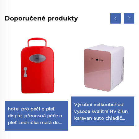
Doporučené produkty
Výrobní velkoobchod
hotel pro péči o pleť
vysoce kvalitní RV člun
displej přenosná péče o
karavan auto chladič
pleť Lednička malá do
krabice přenosná 12v
ložnice mini bar
lednice
lednička lednička