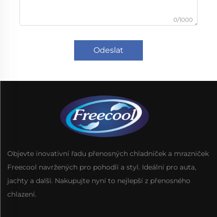
0/1000
Odeslat
Objevte inovativní řadu přenosných chladniček a mrazniček
Freecool navržených pro pohodlí a styl. Ideální pro auta,
jachty a další. Nakupujte nyní to nejlepší z přenosného
chlazení.