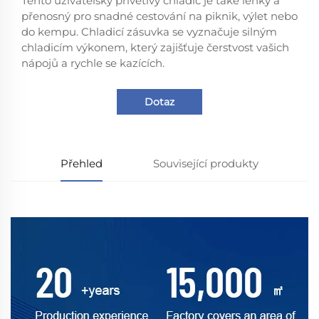
Tento uživatelsky přívětivý chladič je také lehký a
přenosný pro snadné cestování na piknik, výlet nebo
do kempu. Chladicí zásuvka se vyznačuje silným
chladicím výkonem, který zajišťuje čerstvost vašich
nápojů a rychle se kazících.
Dotaz
Přehled
Související produkty