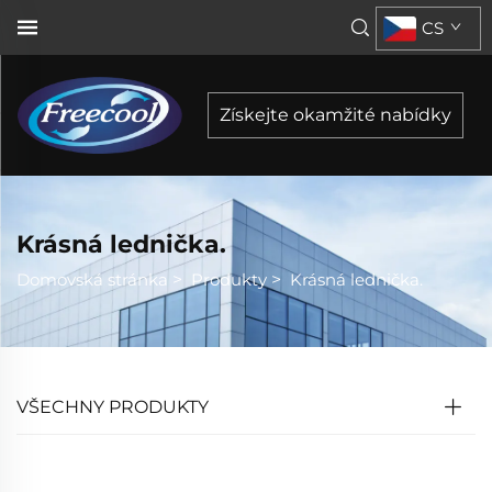
CS
Získejte okamžité nabídky
Krásná lednička.
Domovská stránka
>
Produkty
>
Krásná lednička.
VŠECHNY PRODUKTY