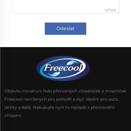
0/1000
Odeslat
Objevte inovativní řadu přenosných chladniček a mrazniček
Freecool navržených pro pohodlí a styl. Ideální pro auta,
jachty a další. Nakupujte nyní to nejlepší z přenosného
chlazení.