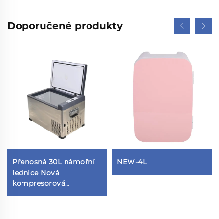
Doporučené produkty
Přenosná 30L námořní
NEW-4L
lednice Nová
kompresorová
elektrická chladnička
pro jachty a vozidla pro
domácnost Konkurenční