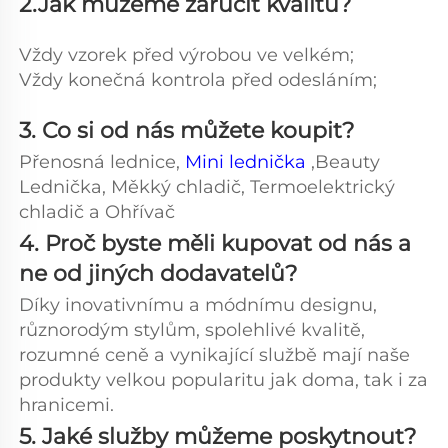
2.Jak můžeme zaručit kvalitu? 
Vždy vzorek před výrobou ve velkém;   
Vždy konečná kontrola před odesláním; 
3. Co si od nás můžete koupit?   
Přenosná lednice, 
Mini lednička 
,Beauty 
Lednička, Měkký chladič, Termoelektrický 
chladič a Ohřívač 
4. Proč byste měli kupovat od nás a 
ne od jiných dodavatelů?   
Díky inovativnímu a módnímu designu, 
různorodým stylům, spolehlivé kvalitě, 
rozumné ceně a vynikající službě mají naše 
produkty velkou popularitu jak doma, tak i za 
hranicemi. 
5. Jaké služby můžeme poskytnout? 