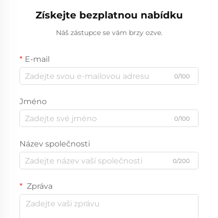
cena pro hotely
Získejte bezplatnou nabídku
Náš zástupce se vám brzy ozve.
E-mail
0/100
Jméno
0/100
Název společnosti
0/200
Zpráva