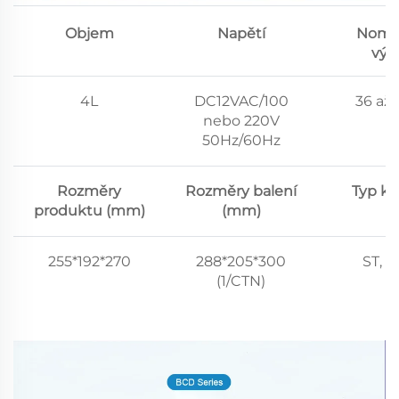
Objem
Napětí
Nomin
výk
4L
DC12VAC/100
36 až
nebo 220V
50Hz/60Hz
Rozměry
Rozměry balení
Typ kl
produktu (mm)
(mm)
255*192*270
288*205*300
ST, N
(1/CTN)