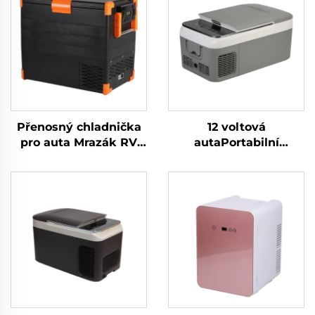
Přenosný chladnička
12 voltová
pro auta Mrazák RV
autaPortabilní
karavan nákladní auto
kompresor Lednice
kempování venkovní
Kempovací lednice
rybářský domek stan
Mrazák Mini
přenosná chladnička
Elektromobilová
továrna cena 52L
lednice