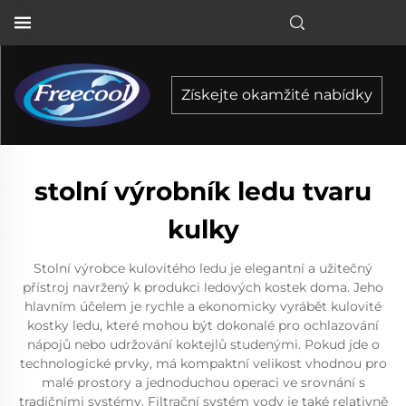
Získejte okamžité nabídky
stolní výrobník ledu tvaru
kulky
Stolní výrobce kulovitého ledu je elegantní a užitečný
přístroj navržený k produkci ledových kostek doma. Jeho
hlavním účelem je rychle a ekonomicky vyrábět kulovité
kostky ledu, které mohou být dokonalé pro ochlazování
nápojů nebo udržování koktejlů studenými. Pokud jde o
technologické prvky, má kompaktní velikost vhodnou pro
malé prostory a jednoduchou operaci ve srovnání s
tradičními systémy. Filtrační systém vody je také relativně