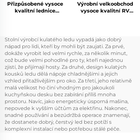
Přizpůsobené vysoce
Výrobní velkoobchod
kvalitní lednice
vysoce kvalitní RV
Přenosný kompresor
člun karavan auto
Chladič Box Auto 12v
chladič krabice
Vozní lednice Mrazící
přenosná 12v lednice
12v Kempovací Rv
Stolní výrobcí kulatého ledu vypadá jako dobrý
Mrazící
nápad pro lidi, kteří by mohli být zaujati. Za prvé,
dokáže vyrobit led velmi rychle, za několik minut,
což bude velmi pohodlné pro ty, kteří najednou
zjistí, že přijímají hosty. Za druhé, design kulatých
kousků ledu dělá nápoje chladnějšími a jejich
vzhled přitažlivějším pro oko. Za třetí, jeho relativně
malá velikost ho činí vhodným pro jakoukoli
kuchyňskou desku bez zabírání příliš mnoha
prostoru. Navíc, jako energeticky úsporná mašina,
nepovede k vyšším účtům za elektřinu. Nakonec,
snadné používání a bezúdržbá operace znamenají,
že dostanete dobrý, čerstvý led bez potíží s
komplexní instalací nebo potřebou stálé péče.