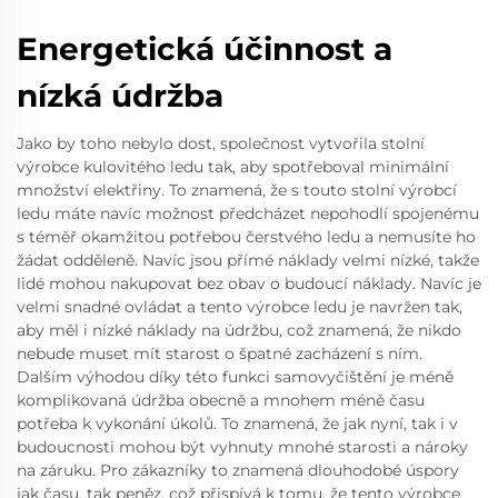
Energetická účinnost a
nízká údržba
Jako by toho nebylo dost, společnost vytvořila stolní
výrobce kulovitého ledu tak, aby spotřeboval minimální
množství elektřiny. To znamená, že s touto stolní výrobcí
ledu máte navíc možnost předcházet nepohodlí spojenému
s téměř okamžitou potřebou čerstvého ledu a nemusíte ho
žádat odděleně. Navíc jsou přímé náklady velmi nízké, takže
lidé mohou nakupovat bez obav o budoucí náklady. Navíc je
velmi snadné ovládat a tento výrobce ledu je navržen tak,
aby měl i nízké náklady na údržbu, což znamená, že nikdo
nebude muset mít starost o špatné zacházení s ním.
Dalším výhodou díky této funkci samovyčištění je méně
komplikovaná údržba obecně a mnohem méně času
potřeba k vykonání úkolů. To znamená, že jak nyní, tak i v
budoucnosti mohou být vyhnuty mnohé starosti a nároky
na záruku. Pro zákazníky to znamená dlouhodobé úspory
jak času, tak peněz, což přispívá k tomu, že tento výrobce