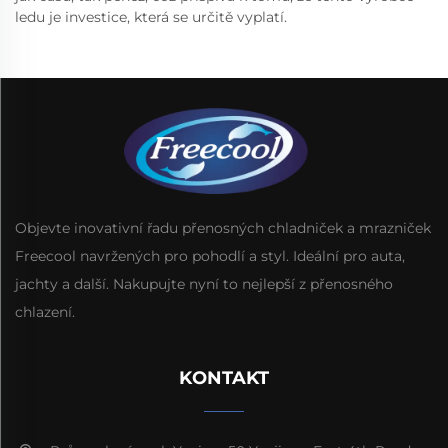
ledu je investice, která se určitě vyplatí.
Objevte inovativní řadu přenosných chladniček a mrazniček
Freecool navržených pro pohodlí a styl. Ideální pro auta,
jachty a další. Nakupujte nyní to nejlepší z přenosného
chlazení.
KONTAKT