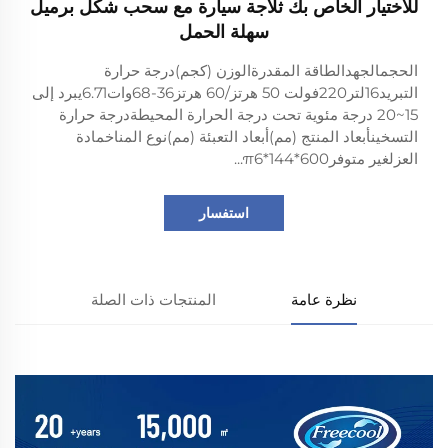
للاختيار الخاص بك ثلاجة سيارة مع سحب شكل برميل
سهلة الحمل
الحجمالجهدالطاقة المقدرةالوزن (كجم)درجة حرارة
التبريد16لتر220فولت 50 هرتز/60 هرتز36-68وات6.71يبرد إلى
15~20 درجة مئوية تحت درجة الحرارة المحيطةدرجة حرارة
التسخينأبعاد المنتج (مم)أبعاد التعبئة (مم)نوع المناخمادة
العزلغير متوفر600*144*π6...
استفسار
نظرة عامة
المنتجات ذات الصلة