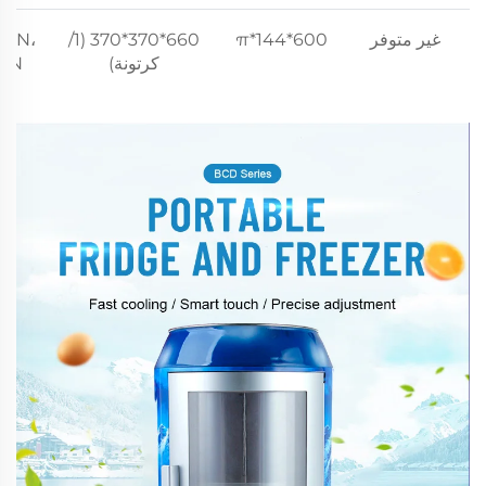
غير متوفر
600*144*π
660*370*370 (1/
T، N،
كرتونة)
SN