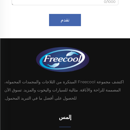
0/1000
تقدم
اكتشف مجموعة Freecool المبتكرة من الثلاجات والمجمدات المحمولة،
المصممة للراحة والأناقة. مثالية للسيارات واليخوت والمزيد. تسوق الآن
للحصول على أفضل ما في التبريد المحمول.
إلمس