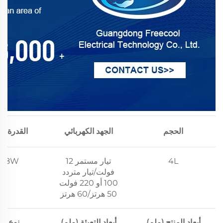
الحجم
الجهد الكهربائي
القدرة ا
4L
تيار مستمر 12
-68W
فولت/تيار متردد
100 أو 220 فولت
50 هرتز/60 هرتز
أبعاد المنتج (ملم)
أبعاد التعبئة (ملم)
نوع الم