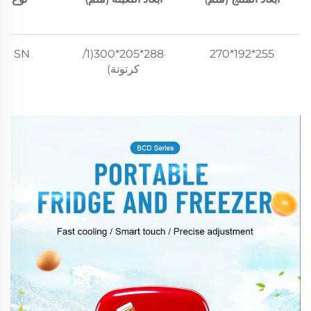
 N، SN
288*205*300(1/
255*192*270
كرتونة)