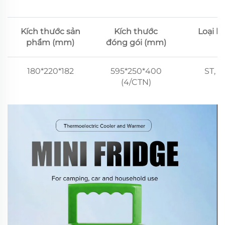
Kích thước sản
Kích thước
Loại k
phẩm (mm)
đóng gói (mm)
180*220*182
595*250*400
ST, N
(4/CTN)