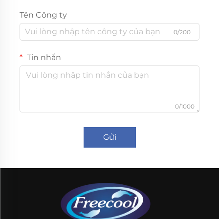
Tên Công ty
0/200
Tin nhắn
0/1000
Gửi