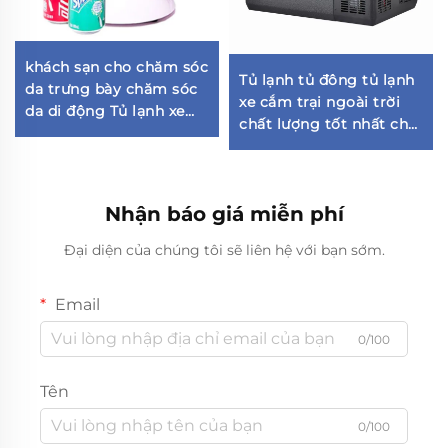
khách sạn cho chăm sóc
Tủ lạnh tủ đông tủ lạnh
da trưng bày chăm sóc
xe cắm trại ngoài trời
da di động Tủ lạnh xe
chất lượng tốt nhất cho
hơi nhỏ cho phòng ngủ
xe ô tô và nhà ở sử dụng
tủ lạnh mini bar tủ lạnh
kép 35L
Nhận báo giá miễn phí
Đại diện của chúng tôi sẽ liên hệ với bạn sớm.
Email
0/100
Tên
0/100