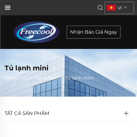
VI
Nhận Báo Giá Ngay
Tủ lạnh mini
Trang Chủ
>
Sản phẩm
>
Tủ lạnh mini
TẤT CẢ SẢN PHẨM