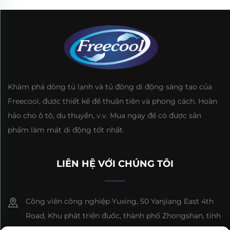
Khám phá dòng tủ lạnh và tủ đông di động sáng tạo của
Freecool, được thiết kế để thuận tiện và phong cách. Hoàn
hảo cho ô tô, du thuyền, v.v. Mua ngay để có được sản
phẩm làm mát di động tốt nhất.
LIÊN HỆ VỚI CHÚNG TÔI
Công viên công nghiệp Yuxing, 50 Yanjiang East 4th
Road, Khu phát triển đuốc, thành phố Zhongshan, tỉnh
Quảng Đông