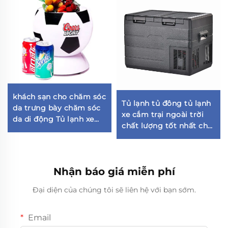
khách sạn cho chăm sóc
Tủ lạnh tủ đông tủ lạnh
da trưng bày chăm sóc
xe cắm trại ngoài trời
da di động Tủ lạnh xe
chất lượng tốt nhất cho
hơi nhỏ cho phòng ngủ
xe ô tô và nhà ở sử dụng
tủ lạnh mini bar tủ lạnh
kép 35L
Nhận báo giá miễn phí
Đại diện của chúng tôi sẽ liên hệ với bạn sớm.
Email