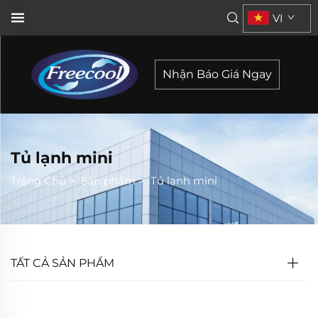
VI
Nhận Báo Giá Ngay
Tủ lạnh mini
Trang Chủ
>
Sản phẩm
>
Tủ lạnh mini
TẤT CẢ SẢN PHẨM