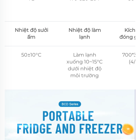
Nhiệt độ sưởi
Nhiệt độ làm
Kích 
ấm
lạnh
đóng gó
50±10°C
Làm lạnh
700*37
xuống 10~15°C
(4/C
dưới nhiệt độ
môi trường