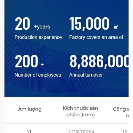
Kích thước sản
Âm lượng
Công su
phẩm (mm)
mứ
7L
170*320*264
36-