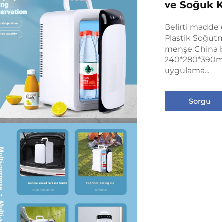
ve Soğuk K
Belirti madde 
Plastik Soğut
menşe China bo
240*280*390mm
uygulama...
Sorgu