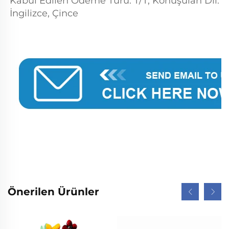
Kabul Edilen Ödeme Türü: T/T; Konuşulan Dil: 
İngilizce, Çince 
Önerilen Ürünler