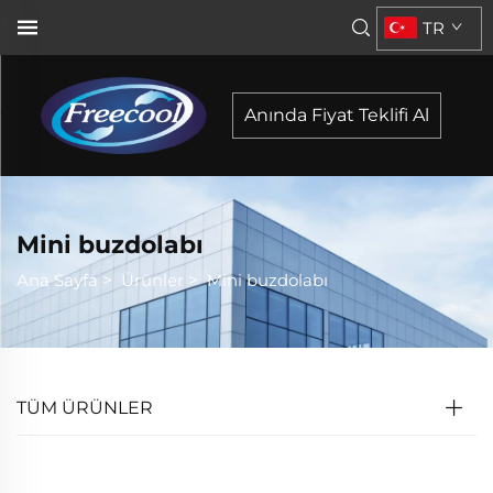
TR
Anında Fiyat Teklifi Al
Mini buzdolabı
Ana Sayfa
>
Ürünler
>
Mini buzdolabı
TÜM ÜRÜNLER