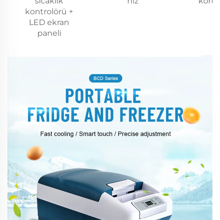
sıcaklık
hız
koru
kontrolörü +
LED ekran
paneli