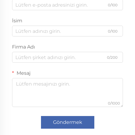
0/100
İsim
0/100
Firma Adı
0/200
Mesaj
0/1000
Göndermek