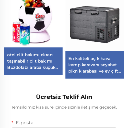
otel cilt bakımı ekranı
En kaliteli açık hava
taşınabilir cilt bakımı
kamp karavanı seyahat
Buzdolabı araba küçük
piknik arabası ve ev çift
yatak odası mini bar
kullanımlı araba
buzdolabı buzdolabı
buzdolabı buzdolabı
dondurucu soğutucu
Ücretsiz Teklif Alın
kutu 35l
Temsilcimiz kısa süre içinde sizinle iletişime geçecek.
E-posta