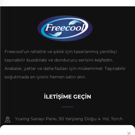
Freecool'un rahatlık ve şıklık için tasarlanmış yenilikçi
taşınabilir buzdolabı ve dondurucu serisini keşfedin.
Arabalar, yatlar ve daha fazlası için mükemmel. Taşınabilir
soğutmada en iyisini hemen satın alın.
İLETIŞIME GEÇIN
Yuxing Sanayi Parkı, 50 Yanjiang Doğu 4. Yol, Torch
Gelişim Bölgesi, Zhongshan Şehri, Guangdong Eyaleti