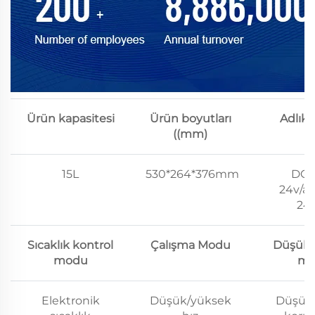
Ürün kapasitesi
Ürün boyutları
Adlık 
((mm)
15L
530*264*376mm
DC1
24v/ac
24
Sıcaklık kontrol
Çalışma Modu
Düşük v
modu
mo
Elektronik
Düşük/yüksek
Düşük 