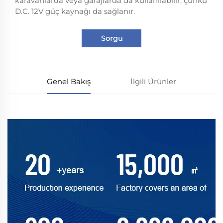
karavanlarda veya garajlarda da kullanılabilir, çünkü
D.C. 12V güç kaynağı da sağlanır.
Sorgu
Genel Bakış
İlgili Ürünler