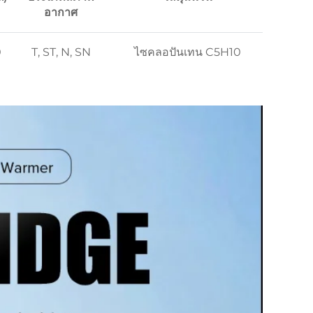
อากาศ
0
T, ST, N, SN
ไซคลอปันเทน C5H10