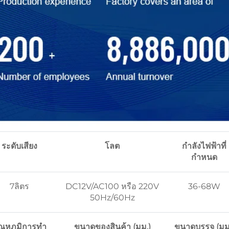
ระดับเสียง
โลต
กำลังไฟฟ้าที่
กำหนด
7ลิตร
DC12V/AC100 หรือ 220V
36-68W
50Hz/60Hz
ุณหภูมิการทํา
ขนาดของสินค้า (มม.)
ขนาดบรรจุ (มม