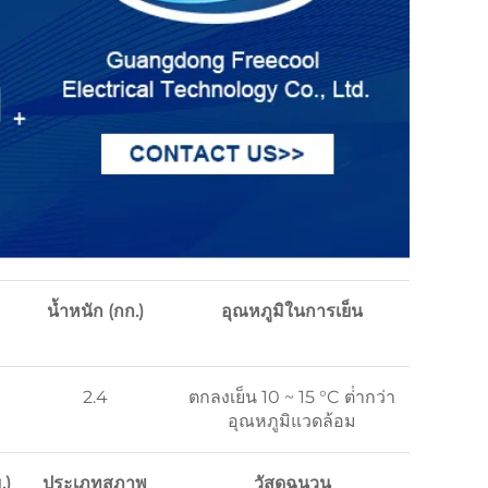
น้ำหนัก (กก.)
อุณหภูมิในการเย็น
2.4
ตกลงเย็น 10 ~ 15 °C ต่ํากว่า
อุณหภูมิแวดล้อม
.)
ประเภทสภาพ
วัสดุฉนวน