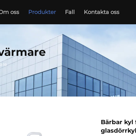
Om oss
Produkter
Fall
Kontakta oss
lvärmare
are
Bärbar kyl 
glasdörrkyl