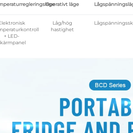
mperaturregleringsläge
Operativt läge
Lågspänningslä
Elektronisk
Låg/hög
Lågspänningss
mperaturkontroll
hastighet
+ LED-
skärmpanel