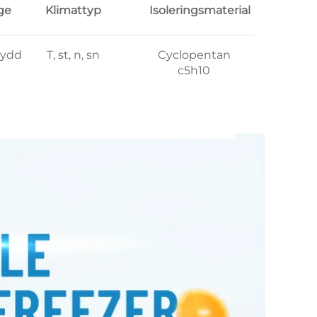
ge
Klimattyp
Isoleringsmaterial
kydd
T, st, n, sn
Cyclopentan
c5h10