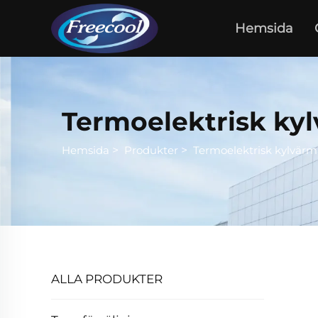
Hemsida
Termoelektrisk ky
Hemsida
>
Produkter
>
Termoelektrisk kylvärm
ALLA PRODUKTER