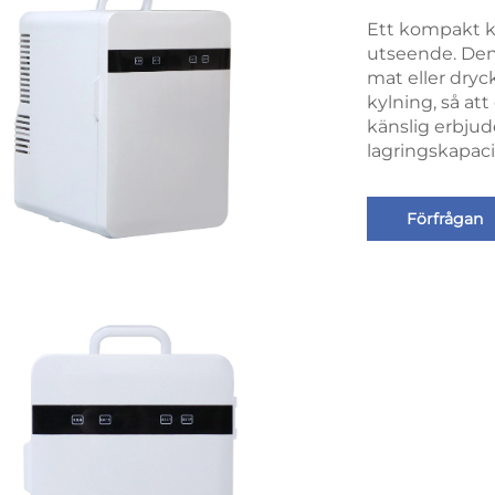
Ett kompakt k
utseende. Den g
mat eller dryck
kylning, så att
känslig erbjud
lagringskapaci
Förfrågan