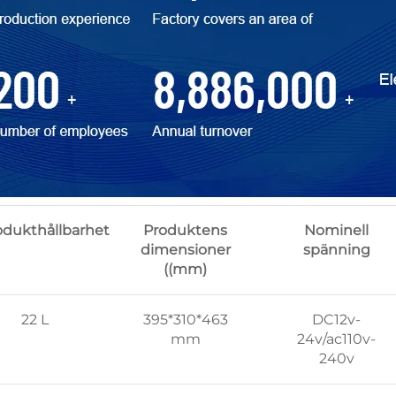
odukthållbarhet
Produktens
Nominell
dimensioner
spänning
((mm)
22 L
395*310*463
DC12v-
mm
24v/ac110v-
240v