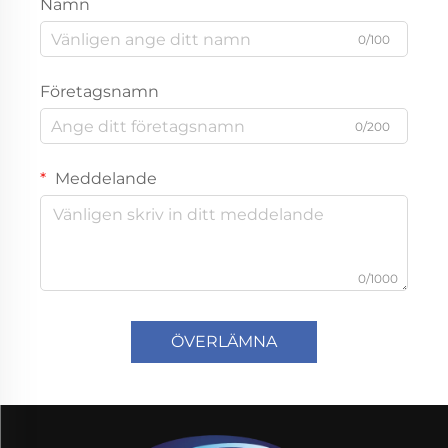
Namn
0/100
Företagsnamn
0/200
Meddelande
0/1000
ÖVERLÄMNA