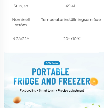
St, n, sn
49.4L
Nominell
Temperaturinställningsområde
ström
4.2A/2.1A
–20~+10℃