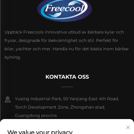
Upptäck Freecools innovativa utbud av bärbara kylar och
frysar, designade för bekvämlighet och stil. Perfekt för
bilar, yachter och mer. Handla nu för det bästa inom bärbar
kylning.
KONTAKTA OSS
Yuxing Industrial Park, 50 Yanjiang East 4th Road,
Torch Development Zone, Zhongshan stad,
Guangdong provins
8613603092966
We value your privacy