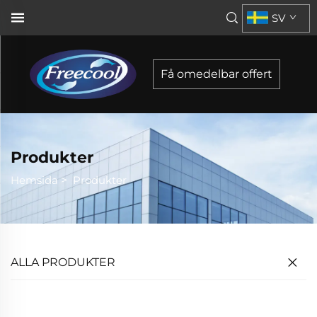
SV
Få omedelbar offert
Produkter
Hemsida
>
Produkter
ALLA PRODUKTER