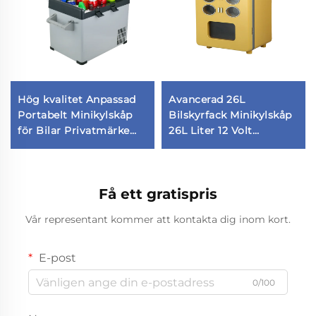
Hög kvalitet Anpassad
Avancerad 26L
Portabelt Minikylskåp
Bilskyrfack Minikylskåp
för Bilar Privatmärke
26L Liter 12 Volt
Bilkyler för Hotell
Bilkylskåp Skyffak
Bilkylskåp
Få ett gratispris
Vår representant kommer att kontakta dig inom kort.
E-post
0/100